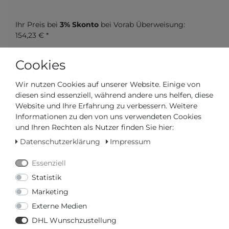
Ihr Preis bei
3% Skonto
bei Vorab Überweisung:
154,23 € *
Cookies
Wir nutzen Cookies auf unserer Website. Einige von
diesen sind essenziell, während andere uns helfen, diese
Frage zum Artikel
Preisanfrage
Wunschliste
Website und Ihre Erfahrung zu verbessern. Weitere
Informationen zu den von uns verwendeten Cookies
Leider ist der Artikel aktuell vergriffen. Falls Sie
und Ihren Rechten als Nutzer finden Sie hier:
weitere Informationen wünschen, können Sie
hier
Datenschutzerklärung
Impressum
unser Formular verwenden.
Essenziell
IN DEN WARENKORB
Statistik
Marketing
oder
Externe Medien
DHL Wunschzustellung