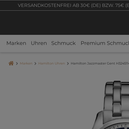
VERSANDKOSTENFREI AB 30€ (DE) BZW. 75€ (
Marken
Uhren
Schmuck
Premium Schmuc
Marken
Hamilton Uhren
Hamilton Jazzmaster Gent H32451