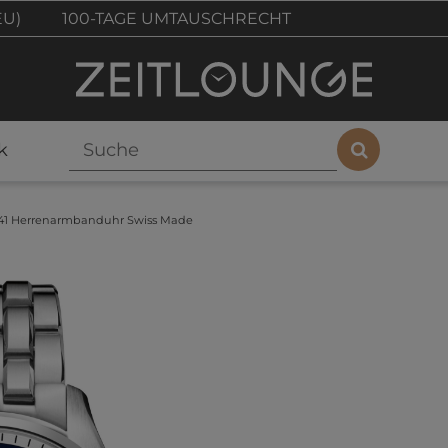
EU)
100-TAGE UMTAUSCHRECHT
k
141 Herrenarmbanduhr Swiss Made