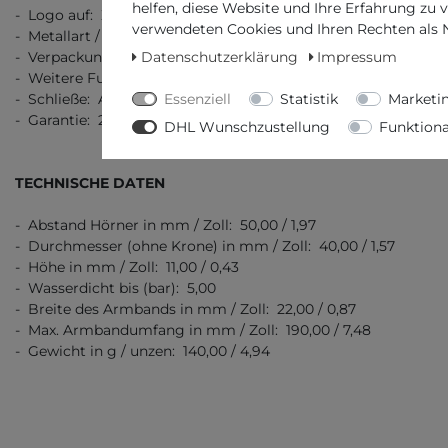
helfen, diese Website und Ihre Erfahrung zu 
- Logo auf: Ziffernblatt, Krone, Boden, Schließe, Armband, U
verwendeten Cookies und Ihren Rechten als Nu
- Metallart / Stempel: Edelstahl 316L
Datenschutzerklärung
Impressum
- Verpackung: Originalverpackung mit Dokumenten
- Weitere Funktionen: -
Essenziell
Statistik
Marketi
- Schließe: Automatik-Sicherheitsfaltschließe
- Garantie: 2 Jahre Garantie
DHL Wunschzustellung
Funktiona
TECHNISCHE DATEN
- Abstand Hörner in mm / Zoll: 50,00 / 1,97
- Durchmesser (ohne Krone) in mm / Zoll: 40,00 / 1,57
- Höhe in mm / Zoll: 11,00 / 0,43
- Wasserdicht bis (bar): 5,00
- Breite des Armbands in mm / Zoll: 22,00 / 0,87
- Max. Armbandumfang in mm / Zoll: 190,00 / 7,48
- Gewicht in g / unzen: 140,00 / 4,94