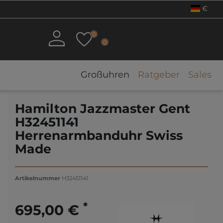
€
0
0
Großuhren
Ratgeber
Sales
Hamilton Jazzmaster Gent
H32451141
Herrenarmbanduhr Swiss
Made
Artikelnummer
H32451141
*
695,00 €