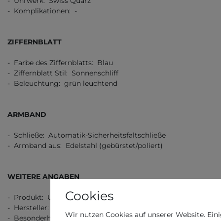
- Uhrwerk: Swiss Quarz
- Komplikationen: -
ZIFFERNBLATT
- Farbe des Ziffernblatts: Blau
- Ziffernblatt Stil: Sonnenschliff
- Beleuchtung: grün leuchtend
ARMBAND
- Schließe: Automatik-Sicherheitsfaltschließe
- Armband aus: Edelstahl (gebürstet/poliert)
WEITERE ANGABEN
Cookies
- Produkt: Uhr
- Hersteller: Hamilton
Wir nutzen Cookies auf unserer Website. Eini
- Besonderheit: Swiss Made