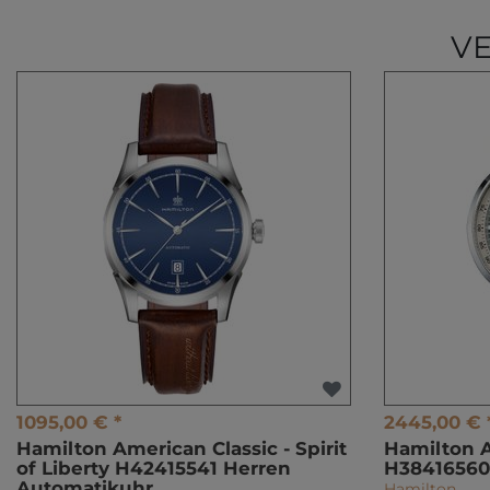
V
1095,00 € *
2445,00 € 
Hamilton American Classic - Spirit
Hamilton A
of Liberty H42415541 Herren
H38416560
Automatikuhr
Hamilton