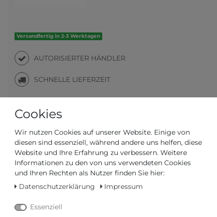
Versandfertig in 2-3 Werktagen
AUTORISIERTER HÄNDLER
SCHNELLE LIEFERZEIT
Cookies
Ihr Preis bei
3% Skonto
bei Vorab Überweisung:
1110,65 € *
Wir nutzen Cookies auf unserer Website. Einige von
diesen sind essenziell, während andere uns helfen, diese
Website und Ihre Erfahrung zu verbessern. Weitere
Informationen zu den von uns verwendeten Cookies
und Ihren Rechten als Nutzer finden Sie hier:
Frage zum Artikel
Preisanfrage
Wunschliste
Datenschutzerklärung
Impressum
Essenziell
IN DEN WARENKORB