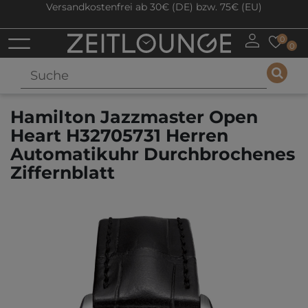
Versandkostenfrei ab 30€ (DE) bzw. 75€ (EU)
0
0
Hamilton Jazzmaster Open
Heart H32705731 Herren
Automatikuhr Durchbrochenes
Ziffernblatt