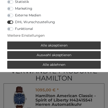
Statistik
Marketing
oder
Externe Medien
DHL Wunschzustellung
Funktional
Weitere Einstellungen
oder
€ mtl.
Alle akzeptieren
mehr Informationen zum Ratenkauf
* inkl. ges. MwSt. zzgl.
Versandkosten
Auswahl akzeptieren
Alle ablehnen
VERWANDTE PRODUKTE
HAMILTON
1095,00 € *
Hamilton American Classic -
Spirit of Liberty H42415541
Herren Automatikuhr