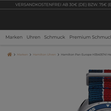
VERSANDKOSTENFREI AB 30€ (DE) BZW. 75€ (
Marken
Uhren
Schmuck
Premium Schmuc
Marken
Hamilton Uhren
Hamilton Pan Europe H35405741 H