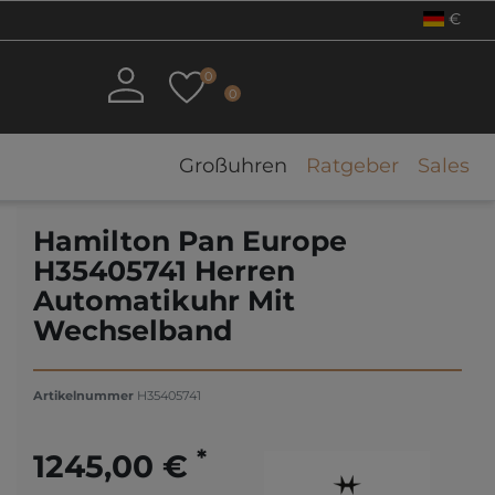
€
0
0
Großuhren
Ratgeber
Sales
Hamilton Pan Europe
H35405741 Herren
Automatikuhr Mit
Wechselband
Artikelnummer
H35405741
*
1245,00 €