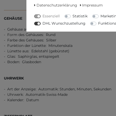
Datenschutzerklärung
Impressum
TECHNISCHE DATEN
WEITERE D
Essenziell
Statistik
Marketi
GEHÄUSE
DHL Wunschzustellung
Funktiona
- Gehäuse aus: Edelstahl (gebürstet/poliert)
- Form des Gehäuses: Rund
- Farbe des Gehäuses: Silber
- Funktion der Lünette: Minutenskala
- Lünette aus: Edelstahl (gebürstet)
- Glas: Saphirglas, entspiegelt
- Boden: Glasboden
UHRWERK
- Art der Anzeige: Automatik: Stunden, Minuten, Sekunden
- Uhrwerk: Automatik-Swiss-Made
- Kalender: Datum