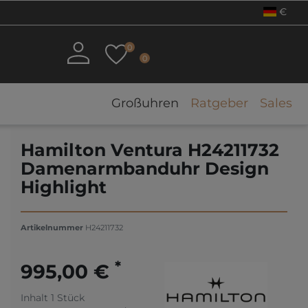
€
0
0
Großuhren
Ratgeber
Sales
Hamilton Ventura H24211732
Damenarmbanduhr Design
Highlight
Artikelnummer
H24211732
*
995,00 €
Inhalt
1
Stück