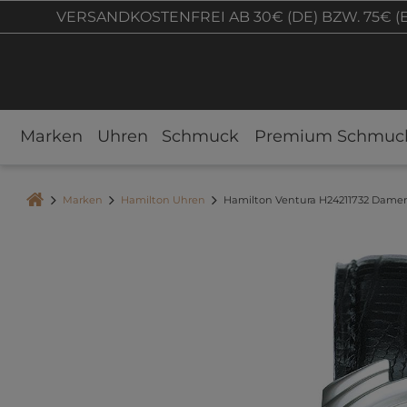
VERSANDKOSTENFREI AB 30€ (DE) BZW. 75€ (
Marken
Uhren
Schmuck
Premium Schmuc
Marken
Hamilton Uhren
Hamilton Ventura H24211732 Dame