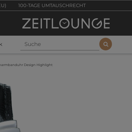
EU)
100-TAGE UMTAUSCHRECHT
k
narmbanduhr Design Highlight