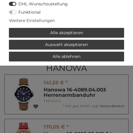
oder
DHL Wunschzustellung
Funktional
Weitere Einstellungen
Alle akzeptieren
* inkl. ges. MwSt. zzgl.
Versandkosten
Auswahl akzeptieren
Alle ablehnen
VERWANDTE PRODUKTE
HANOWA
141,55 € *
Hanowa 16-4089.04.003
Herrenarmbanduhr
Hanowa
*
inkl. ges. MwSt.
zzgl.
Versandkosten
170,05 € *