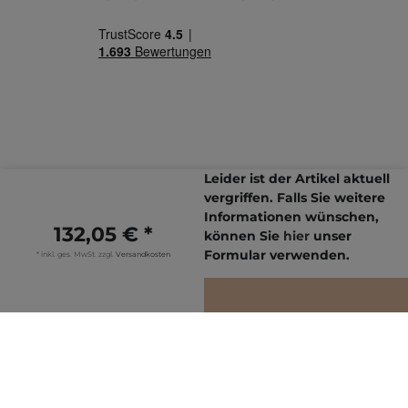
Leider ist der Artikel aktuell
vergriffen. Falls Sie weitere
Informationen wünschen,
132,05 € *
Letzte Aktualisierung: 07.08.2026
können Sie
hier
unser
© Copyright 2026 | Alle Rechte vorbehalten.
Formular verwenden.
* inkl. ges. MwSt. zzgl.
Versandkosten
IN DEN WARENKORB