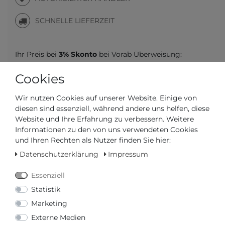
SCHNELLE LIEFERZEIT
Ihr Preis bei
3% Skonto
bei Vorab Überweisung:
128,09 € *
Cookies
Wir nutzen Cookies auf unserer Website. Einige von
diesen sind essenziell, während andere uns helfen, diese
Website und Ihre Erfahrung zu verbessern. Weitere
Frage zum Artikel
Preisanfrage
Informationen zu den von uns verwendeten Cookies
Wunschliste
und Ihren Rechten als Nutzer finden Sie hier:
Leider ist der Artikel aktuell vergriffen. Falls Sie
Datenschutzerklärung
Impressum
weitere Informationen wünschen, können Sie
hier
unser Formular verwenden.
Essenziell
Statistik
IN DEN WARENKORB
Marketing
Externe Medien