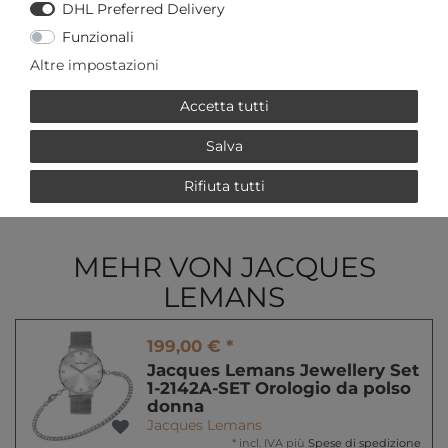
DHL Preferred Delivery
AGGIUNGI AL CARRELLO
Funzionali
Altre impostazioni
o
Accetta tutti
Salva
Rifiuta tutti
* incl. IVA più
Spese di spedizione
MEHR VON JACQUES
LEMANS
199,00 € *
Jacques Lemans Jewellery Set
1-2142A-SET Orologio da polso
donna
Jacques Lemans
*
incl. IVA
più
Spese di spedizione