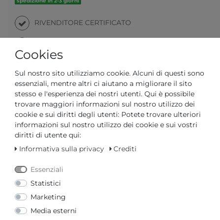
spedizione in 2-3 giorni
RIVENDITORE CERTIFICATO
TEMPI DI CONSEGNA RAPIDI
Cookies
Sul nostro sito utilizziamo cookie. Alcuni di questi sono
Il tuo prezzo con il
3% di sconto
sul bonifico anticipato:
essenziali, mentre altri ci aiutano a migliorare il sito
387,03 € *
stesso e l'esperienza dei nostri utenti. Qui è possibile
trovare maggiori informazioni sul nostro utilizzo dei
cookie e sui diritti degli utenti: Potete trovare ulteriori
informazioni sul nostro utilizzo dei cookie e sui vostri
diritti di utente qui:
Informativa sulla privacy
Crediti
Domanda su un articolo
Lista dei desideri
Essenziali
Statistici
Marketing
Richiesta del prezzo
Media esterni