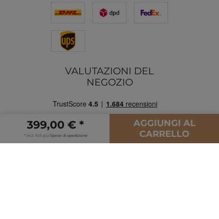
VALUTAZIONI DEL
NEGOZIO
AGGIUNGI AL
399,00 € *
CARRELLO
* incl. IVA più
Spese di spedizione
© Copyright 2026 | Tutti i diritti riservati.