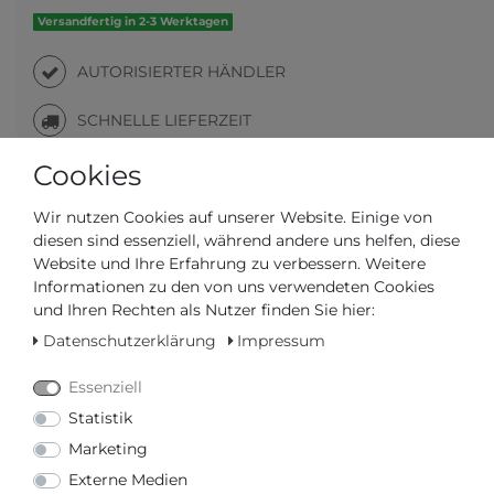
Versandfertig in 2-3 Werktagen
AUTORISIERTER HÄNDLER
SCHNELLE LIEFERZEIT
Cookies
Ihr Preis bei
3% Skonto
bei Vorab Überweisung:
Wir nutzen Cookies auf unserer Website. Einige von
387,03 € *
diesen sind essenziell, während andere uns helfen, diese
Website und Ihre Erfahrung zu verbessern. Weitere
Informationen zu den von uns verwendeten Cookies
und Ihren Rechten als Nutzer finden Sie hier:
Datenschutzerklärung
Impressum
Frage zum Artikel
Preisanfrage
Wunschliste
Essenziell
Statistik
IN DEN WARENKORB
Marketing
Externe Medien
oder