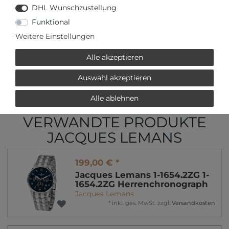
DHL Wunschzustellung
Funktional
Weitere Einstellungen
Alle akzeptieren
oder
€ mtl.
mehr Informationen zum Ratenkauf
Auswahl akzeptieren
* inkl. ges. MwSt. zzgl.
Versandkosten
Alle ablehnen
VERWANDTE PRODUKTE
JACQUES LEMANS
199,00 € *
Jacques Lemans 1-1654.2ZG 1-
1654.2ZG Herrenchronograph
Jacques Lemans
*
inkl. ges. MwSt.
zzgl.
Versandkosten