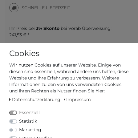
SCHNELLE LIEFERZEIT
Ihr Preis bei
3% Skonto
bei Vorab Überweisung:
241,53 € *
Cookies
Wir nutzen Cookies auf unserer Website. Einige von
diesen sind essenziell, während andere uns helfen, diese
Frage zum Artikel
Preisanfrage
Wunschliste
Website und Ihre Erfahrung zu verbessern. Weitere
Informationen zu den von uns verwendeten Cookies
Leider ist der Artikel aktuell vergriffen. Falls Sie
und Ihren Rechten als Nutzer finden Sie hier:
weitere Informationen wünschen, können Sie
hier
unser Formular verwenden.
Datenschutzerklärung
Impressum
Essenziell
IN DEN WARENKORB
Statistik
Marketing
oder