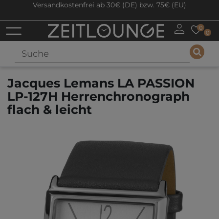
Versandkostenfrei ab 30€ (DE) bzw. 75€ (EU)
0
0
Jacques Lemans LA PASSION
LP-127H Herrenchronograph
flach & leicht