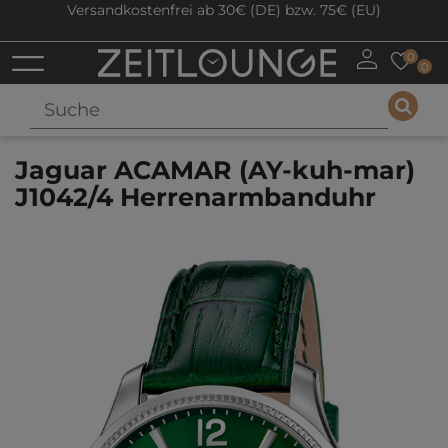
Versandkostenfrei ab 30€ (DE) bzw. 75€ (EU)
0
0
Jaguar ACAMAR (AY-kuh-mar)
J1042/4 Herrenarmbanduhr