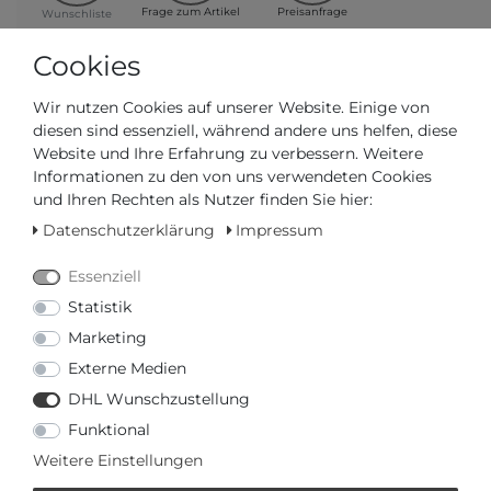
Frage zum Artikel
Preisanfrage
Wunschliste
Leider ist der Artikel aktuell vergriffen. Falls Sie
Cookies
weitere Informationen wünschen, können Sie
hier
unser Formular verwenden.
Wir nutzen Cookies auf unserer Website. Einige von
diesen sind essenziell, während andere uns helfen, diese
Website und Ihre Erfahrung zu verbessern. Weitere
IN DEN WARENKORB
Informationen zu den von uns verwendeten Cookies
und Ihren Rechten als Nutzer finden Sie hier:
oder
Datenschutzerklärung
Impressum
Essenziell
Statistik
Marketing
Externe Medien
oder
€ mtl.
mehr Informationen zum Ratenkauf
DHL Wunschzustellung
* inkl. ges. MwSt. zzgl.
Versandkosten
Funktional
Weitere Einstellungen