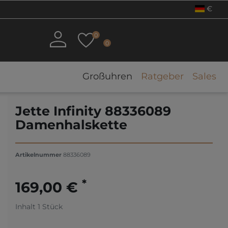
€
0
0
Großuhren
Ratgeber
Sales
Jette Infinity 88336089
Damenhalskette
Artikelnummer
88336089
*
169,00 €
Inhalt
1
Stück