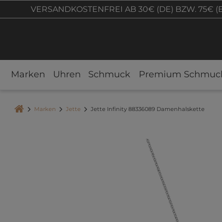
VERSANDKOSTENFREI AB 30€ (DE) BZW. 75€ (
Marken
Uhren
Schmuck
Premium Schmuc
Marken
Jette
Jette Infinity 88336089 Damenhalskette