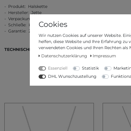
- Produkt: Halskette
- Hersteller: Jette
- Verpackung: Originalverpackung mit Dokumenten
Cookies
- Schließe: Karabiner
- Garantie: 2 Jahre Garantie
Wir nutzen Cookies auf unserer Website. Eini
helfen, diese Website und Ihre Erfahrung zu 
verwendeten Cookies und Ihren Rechten als Nu
TECHNISCHE DATEN
Datenschutzerklärung
Impressum
Essenziell
Statistik
Marketi
DHL Wunschzustellung
Funktiona