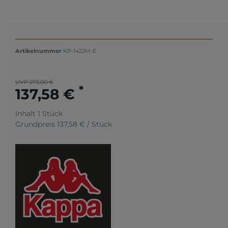
Artikelnummer
KP-1422M-E
UVP 275,00 €
*
137,58 €
Inhalt
1
Stück
Grundpreis
137,58 € / Stück