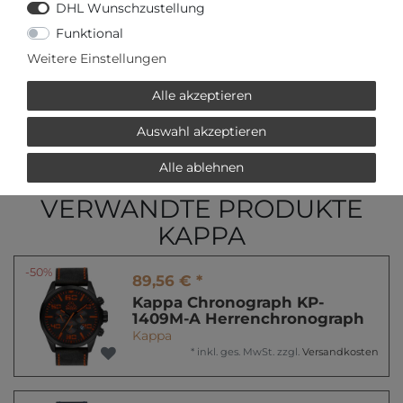
DHL Wunschzustellung
Funktional
oder
Weitere Einstellungen
Alle akzeptieren
Auswahl akzeptieren
* inkl. ges. MwSt. zzgl.
Versandkosten
Alle ablehnen
VERWANDTE PRODUKTE
KAPPA
-50%
89,56 € *
Kappa Chronograph KP-
1409M-A Herrenchronograph
Kappa
*
inkl. ges. MwSt.
zzgl.
Versandkosten