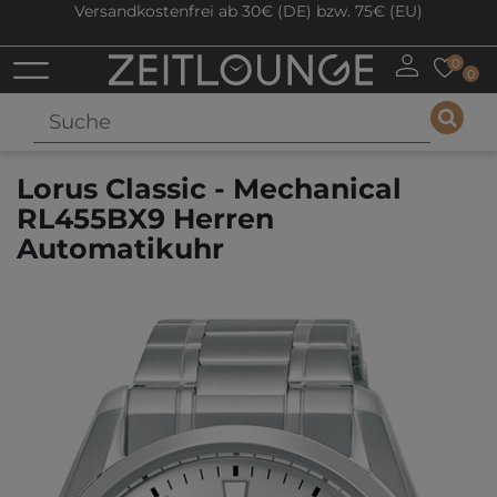
Versandkostenfrei ab 30€ (DE) bzw. 75€ (EU)
0
0
Lorus Classic - Mechanical
RL455BX9 Herren
Automatikuhr