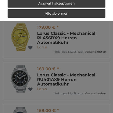
Automatikuhr
Auswahl akzeptieren
Lorus
*
inkl. ges. MwSt.
zzgl.
Versandkosten
Alle ablehnen
179,00 € *
Lorus Classic - Mechanical
RL456BX9 Herren
Automatikuhr
Lorus
*
inkl. ges. MwSt.
zzgl.
Versandkosten
169,00 € *
Lorus Classic - Mechanical
RU401AX9 Herren
Automatikuhr
Lorus
*
inkl. ges. MwSt.
zzgl.
Versandkosten
169,00 € *