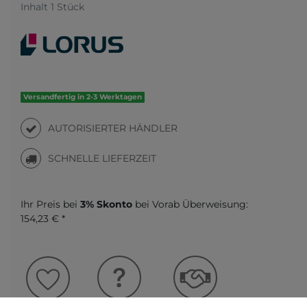
Inhalt
1
Stück
Versandfertig in 2-3 Werktagen
AUTORISIERTER HÄNDLER
SCHNELLE LIEFERZEIT
Ihr Preis bei
3% Skonto
bei Vorab Überweisung:
154,23 € *
Frage zum Artikel
Preisanfrage
Wunschliste