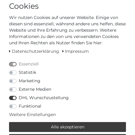
Cookies
IN DEN WARENKORB
Wir nutzen Cookies auf unserer Website. Einige von
diesen sind essenziell, während andere uns helfen, diese
Website und Ihre Erfahrung zu verbessern. Weitere
oder
Informationen zu den von uns verwendeten Cookies
und Ihren Rechten als Nutzer finden Sie hier:
Datenschutzerklärung
Impressum
Essenziell
Statistik
* inkl. ges. MwSt. zzgl.
Versandkosten
Marketing
Externe Medien
VERWANDTE PRODUKTE
DHL Wunschzustellung
LORUS
Funktional
Weitere Einstellungen
159,00 € *
Lorus Classic - Mechanical
Alle akzeptieren
RL455BX9 Herren