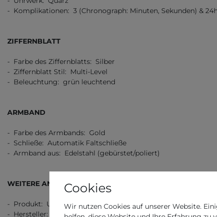
- Uhrwerk: Quarz
- Komplikationen: 3 (Chronograph: Minuten, Sekunden) & 24h
ZIFFERNBLATT
- Farbe des Ziffernblatts: Silber
- Ziffernblatt Stil: Multi-Level
- Beleuchtung: grün leuchtend
ARMBAND
- Farbe des Armbands: Gold
- Schließe: Automatik Faltschließe
- Armband aus: Edelstahl (gebürstet/poliert)
WEITERE ANGABEN
Cookies
- Produkt: Uhr
Wir nutzen Cookies auf unserer Website. Eini
- Hersteller: Lotus
helfen, diese Website und Ihre Erfahrung zu 