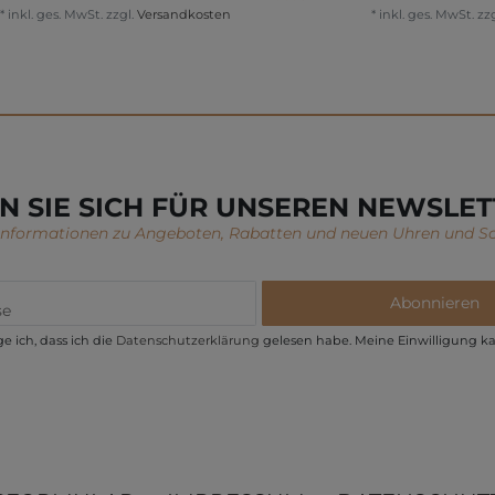
*
inkl. ges. MwSt.
zzgl.
Versandkosten
*
inkl. ges. MwSt.
zzg
N SIE SICH FÜR UNSEREN NEWSLET
 Informationen zu Angeboten, Rabatten und neuen Uhren und S
Abonnieren
e ich, dass ich die
Daten­schutz­erklärung
gelesen habe. Meine Einwilligung ka