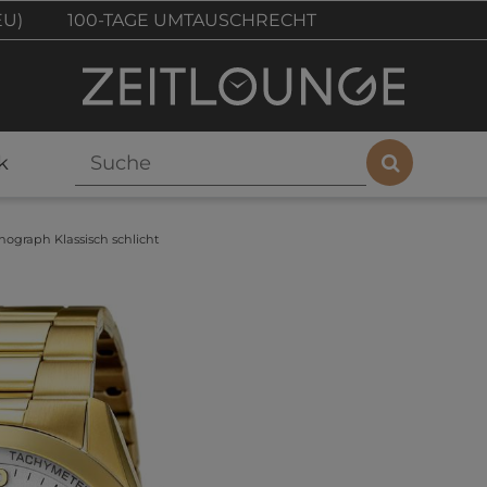
EU)
100-TAGE UMTAUSCHRECHT
k
nograph Klassisch schlicht