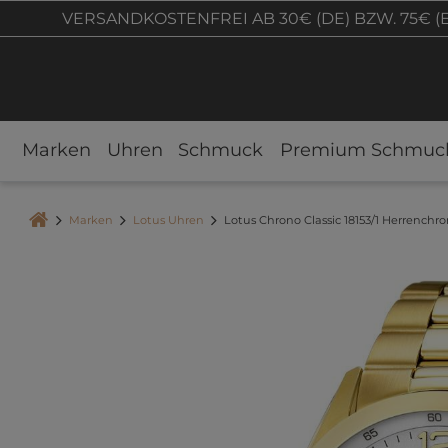
VERSANDKOSTENFREI AB 30€ (DE) BZW. 75€ (
Marken
Uhren
Schmuck
Premium Schmuc
Marken
Lotus Uhren
Lotus Chrono Classic 18153/1 Herrenchro