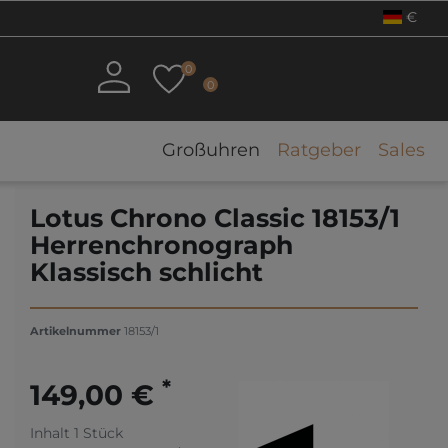
€
0
0
Großuhren
Ratgeber
Sales
Lotus Chrono Classic 18153/1
Herrenchronograph
Klassisch schlicht
Artikelnummer
18153/1
*
149,00 €
Inhalt
1
Stück