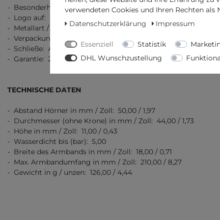
- Besonderheit: Klassisch schlicht
verwendeten Cookies und Ihren Rechten als Nu
- Logo auf: Ziffernblatt, Schließe, Boden
Datenschutzerklärung
Impressum
- Metallart / Stempel: Edelstahl 316L
- Verpackung: Originalverpackung mit Dokumenten
Essenziell
Statistik
Marketi
- Schließe: Automatik Faltschließe
DHL Wunschzustellung
Funktiona
- Garantie: 2 Jahre Garantie
TECHNISCHE DATEN
- Abstand Hörner in mm / Zoll: 50,00 / 1,97
- Durchmesser (ohne Krone) in mm / Zoll: 44,00 / 1,73
- Höhe in mm / Zoll: 11,00 / 0,43
- Wasserdicht bis (bar): 5,00
- Breite des Armbands in mm / Zoll: 18,00 / 0,71
- Max. Armbandumfang in mm / Zoll: 210,00 / 8,27
- Gewicht in g / unzen: 126,00 / 4,44