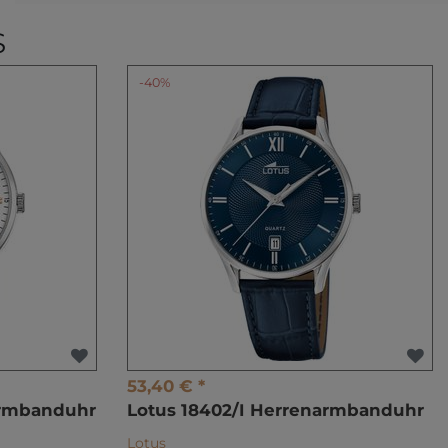
S
-40%
53,40 € *
armbanduhr
Lotus 18402/I Herrenarmbanduhr
Lotus