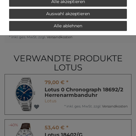
Alle akzeptieren
Auswahl akzeptieren
Alle ablehnen
* inkl. ges. MwSt. zzgl.
Versandkosten
VERWANDTE PRODUKTE
LOTUS
79,00 € *
Lotus 0 Chronograph 18692/2
Herrenarmbanduhr
Lotus
*
inkl. ges. MwSt.
zzgl.
Versandkosten
-40%
53,40 € *
Lotus 18402/G