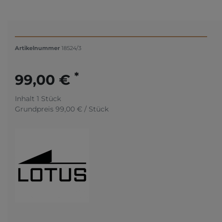
Artikelnummer
18524/3
*
99,00 €
Inhalt
1
Stück
Grundpreis
99,00 € / Stück