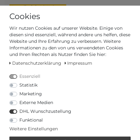
Versandfertig in 4-5 Werktagen
Cookies
AUTORISIERTER HÄNDLER
Wir nutzen Cookies auf unserer Website. Einige von
SCHNELLE LIEFERZEIT
diesen sind essenziell, während andere uns helfen, diese
Website und Ihre Erfahrung zu verbessern. Weitere
Informationen zu den von uns verwendeten Cookies
und Ihren Rechten als Nutzer finden Sie hier:
Ihr Preis bei
3% Skonto
bei Vorab Überweisung:
96,03 € *
Datenschutzerklärung
Impressum
Essenziell
Statistik
Marketing
Frage zum Artikel
Preisanfrage
Wunschliste
Externe Medien
DHL Wunschzustellung
Funktional
IN DEN WARENKORB
Weitere Einstellungen
oder