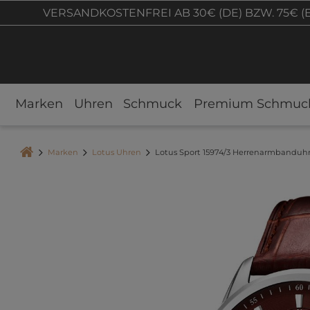
VERSANDKOSTENFREI AB 30€ (DE) BZW. 75€ (
Marken
Uhren
Schmuck
Premium Schmuc
Marken
Lotus Uhren
Lotus Sport 15974/3 Herrenarmbanduhr 