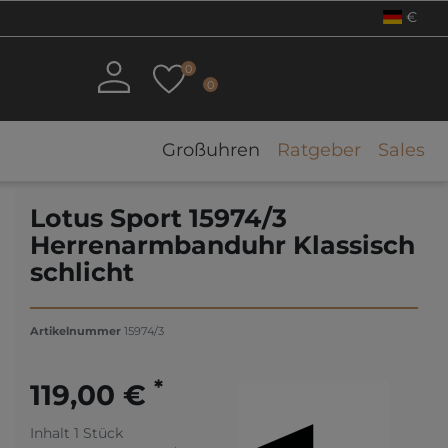
€
0
0
Großuhren
Ratgeber
Sales
Lotus Sport 15974/3
Herrenarmbanduhr Klassisch
schlicht
Artikelnummer
15974/3
*
119,00 €
Inhalt
1
Stück