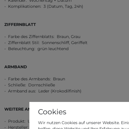
- Kalender: Wochentag + Datum
- Komplikationen: 3 (Datum, Tag, 24h)
ZIFFERNBLATT
- Farbe des Ziffernblatts: Braun, Grau
- Ziffernblatt Stil: Sonnenschliff, Geriffelt
- Beleuchtung: grün leuchtend
ARMBAND
- Farbe des Armbands: Braun
- Schließe: Dornschließe
- Armband aus: Leder (Krokodilfinish)
WEITERE ANGABEN
Cookies
- Produkt: Uhr
Wir nutzen Cookies auf unserer Website. Eini
- Hersteller: Lotus
helfen, diese Website und Ihre Erfahrung zu 