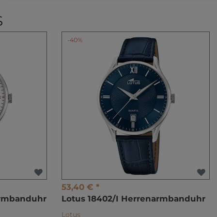
S
-40%
53,40 € *
armbanduhr
Lotus 18402/I Herrenarmbanduhr
Lotus