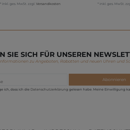
*
inkl. ges. MwSt.
zzgl.
Versandkosten
*
inkl. ges. MwSt.
zzg
N SIE SICH FÜR UNSEREN NEWSLET
 Informationen zu Angeboten, Rabatten und neuen Uhren und S
Abonnieren
e ich, dass ich die
Daten­schutz­erklärung
gelesen habe. Meine Einwilligung ka