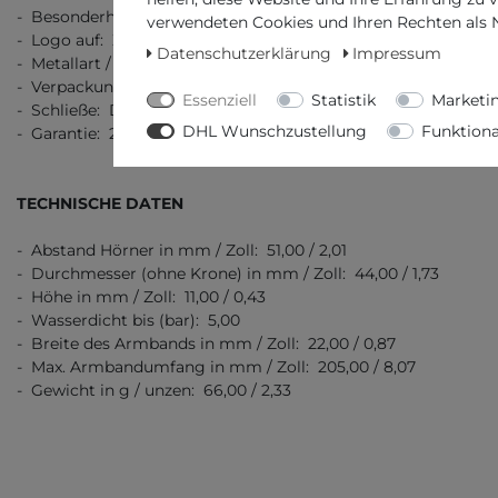
- Besonderheit: Klassisch schlicht
verwendeten Cookies und Ihren Rechten als Nu
- Logo auf: Ziffernblatt, Krone, Boden, Schließe, Armband
Datenschutzerklärung
Impressum
- Metallart / Stempel: Edelstahl 316L
- Verpackung: Originalverpackung mit Dokumenten
Essenziell
Statistik
Marketi
- Schließe: Dornschließe
DHL Wunschzustellung
Funktiona
- Garantie: 2 Jahre Garantie
TECHNISCHE DATEN
- Abstand Hörner in mm / Zoll: 51,00 / 2,01
- Durchmesser (ohne Krone) in mm / Zoll: 44,00 / 1,73
- Höhe in mm / Zoll: 11,00 / 0,43
- Wasserdicht bis (bar): 5,00
- Breite des Armbands in mm / Zoll: 22,00 / 0,87
- Max. Armbandumfang in mm / Zoll: 205,00 / 8,07
- Gewicht in g / unzen: 66,00 / 2,33