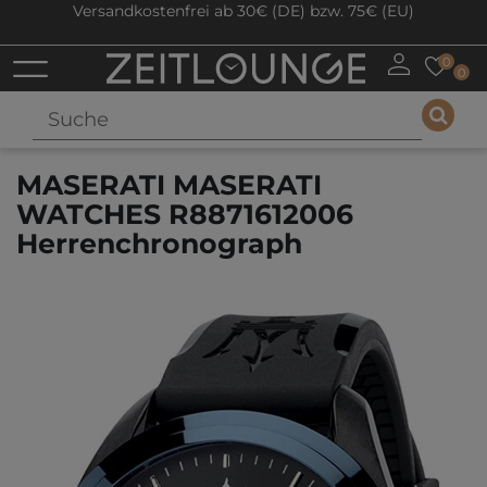
Versandkostenfrei ab 30€ (DE) bzw. 75€ (EU)
0
0
MASERATI MASERATI
WATCHES R8871612006
Herrenchronograph