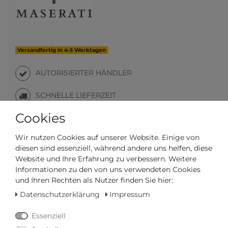
Versandfertig in 4-5 Werktagen
AUTORISIERTER HÄNDLER
SCHNELLE LIEFERZEIT
Cookies
Ihr Preis bei
3% Skonto
bei Vorab Überweisung:
Wir nutzen Cookies auf unserer Website. Einige von
270,63 € *
diesen sind essenziell, während andere uns helfen, diese
Website und Ihre Erfahrung zu verbessern. Weitere
Informationen zu den von uns verwendeten Cookies
und Ihren Rechten als Nutzer finden Sie hier:
Datenschutzerklärung
Impressum
Frage zum Artikel
Preisanfrage
Wunschliste
Essenziell