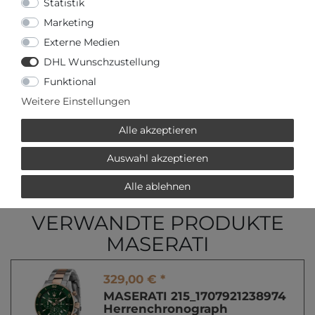
Statistik
IN DEN WARENKORB
Marketing
Externe Medien
oder
DHL Wunschzustellung
Funktional
Weitere Einstellungen
Alle akzeptieren
oder
€ mtl.
mehr Informationen zum Ratenkauf
Auswahl akzeptieren
* inkl. ges. MwSt. zzgl.
Versandkosten
Alle ablehnen
VERWANDTE PRODUKTE
MASERATI
329,00 € *
MASERATI 215_1707921238974
Herrenchronograph