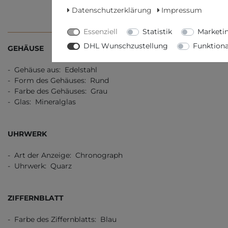
Datenschutzerklärung
Impressum
TECHNISCHE DATEN
WEITERE D
Essenziell
Statistik
Marketi
DHL Wunschzustellung
Funktiona
GEHÄUSE
- Gehäuse aus: Edelstahl
- Form des Gehäuses: Rund
- Farbe des Gehäuses: Grau
- Glas: Mineralglas
UHRWERK
- Art der Anzeige: Chronograph
- Uhrwerk: Quarz
ZIFFERNBLATT
- Farbe des Ziffernblatts: Blau