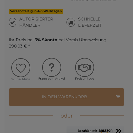
Versandfertig in 4-5 Werktagen
AUTORISIERTER
SCHNELLE
HÄNDLER
LIEFERZEIT
Ihr Preis bei
3% Skonto
bei Vorab Überweisung:
290,03 € *
Frage zum Artikel
Preisanfrage
Wunschliste
IN DEN WARENKORB
oder