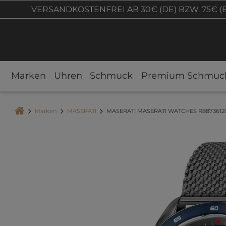
VERSANDKOSTENFREI AB 30€ (DE) BZW. 75€ (
Marken
Uhren
Schmuck
Premium Schmuc
Marken
MASERATI
MASERATI MASERATI WATCHES R88736120