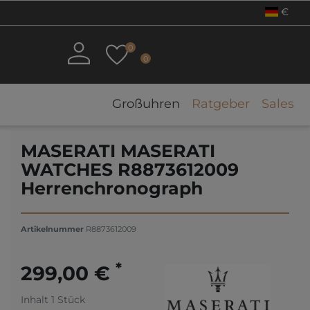
€
0
0
Großuhren
Ratgeber
Sales
MASERATI MASERATI
WATCHES R8873612009
Herrenchronograph
Artikelnummer
R8873612009
*
299,00 €
Inhalt
1
Stück