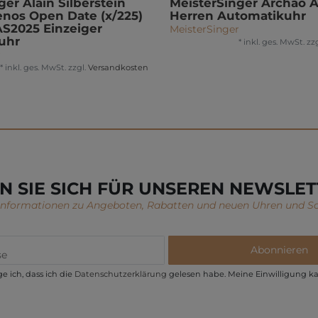
ger Alain Silberstein
MeisterSinger Archao 
enos Open Date (x/225)
Herren Automatikuhr
S2025 Einzeiger
MeisterSinger
uhr
*
inkl. ges. MwSt.
zzg
r
*
inkl. ges. MwSt.
zzgl.
Versandkosten
N SIE SICH FÜR UNSEREN NEWSLET
 Informationen zu Angeboten, Rabatten und neuen Uhren und S
Abonnieren
e ich, dass ich die
Daten­schutz­erklärung
gelesen habe. Meine Einwilligung ka