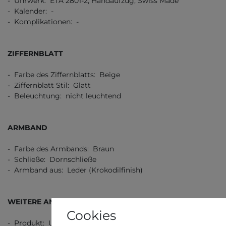
- Uhrwerk: ETA 2801-2, Handaufzug, Swiss Made
- Kalender: -
- Komplikationen: -
ZIFFERNBLATT
- Farbe des Ziffernblatts: Beige
- Ziffernblatt Stil: Glatt
- Beleuchtung: nicht leuchtend
ARMBAND
- Farbe des Armbands: Braun
- Schließe: Dornschließe
- Armband aus: Leder (Krokodilfinish)
WEITERE ANGABEN
Cookies
- Produkt: Uhr