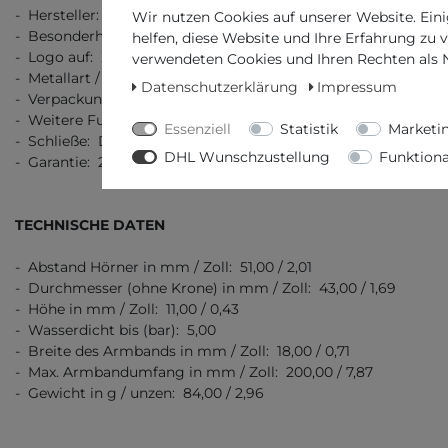
- Hersteller: MeisterSinger
Wir nutzen Cookies auf unserer Website. Eini
- Besonderheit: Zeitloses Design
helfen, diese Website und Ihre Erfahrung zu 
- Logo auf: Ziffernblatt, Krone, Boden, Schließe, Armband
verwendeten Cookies und Ihren Rechten als Nu
- Metallart / Stempel: Edelstahl 316L
Datenschutzerklärung
Impressum
- Verpackung: Originalverpackung (in Buchform) mit Doku
- Weitere Funktionen: -
Essenziell
Statistik
Marketi
- Schließe: Dornschließe
DHL Wunschzustellung
Funktiona
- Garantie: 2 Jahre Garantie
TECHNISCHE DATEN
- Abstand Hörner in mm / Zoll: 51,00 / 2,01
- Durchmesser (ohne Krone) in mm / Zoll: 43,00 / 1,69
- Höhe in mm / Zoll: 11,00 / 0,43
- Wasserdicht bis (bar): 5,00
- Breite des Armbands in mm / Zoll: 18,00 / 0,71
- Max. Armbandumfang in mm / Zoll: 200,00 / 7,87
- Gewicht in g / unzen: 84,00 / 2,96