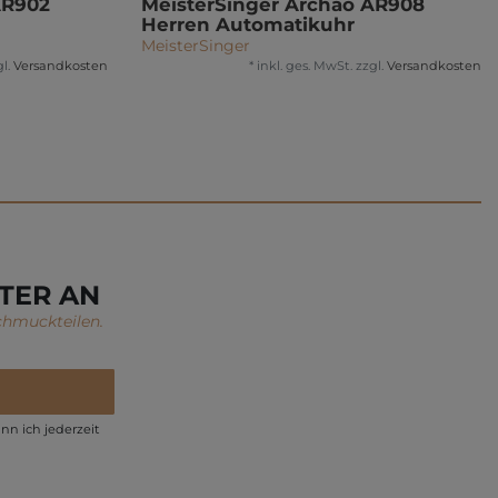
AR902
MeisterSinger Archao AR908
Herren Automatikuhr
MeisterSinger
l.
Versandkosten
*
inkl. ges. MwSt.
zzgl.
Versandkosten
TER AN
chmuckteilen.
nn ich jederzeit