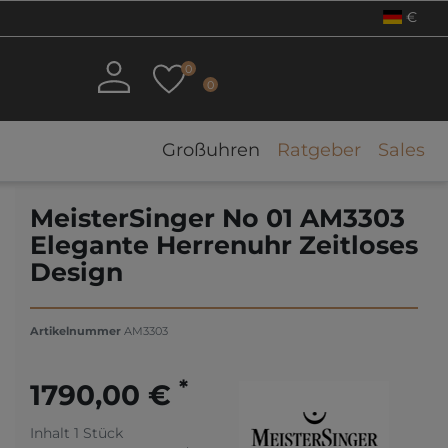
€
0
0
Großuhren
Ratgeber
Sales
MeisterSinger No 01 AM3303
Elegante Herrenuhr Zeitloses
Design
Artikelnummer
AM3303
*
1790,00 €
Inhalt
1
Stück