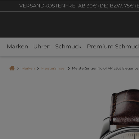
VERSANDKOSTENFREI AB 30€ (DE) BZW. 75€ (
Marken
Uhren
Schmuck
Premium Schmuc
Marken
MeisterSinger
MeisterSinger No 01 AM3303 Elegante 