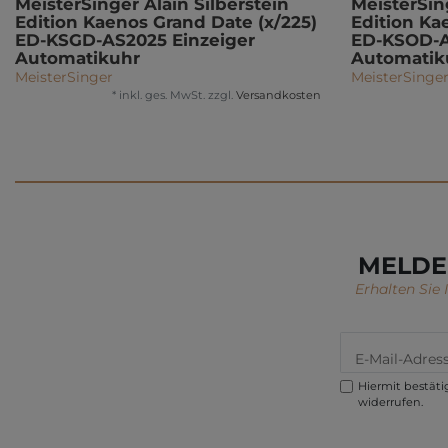
MeisterSinger Alain Silberstein
MeisterSin
Edition Kaenos Grand Date (x/225)
Edition Ka
ED-KSGD-AS2025 Einzeiger
ED-KSOD-A
Automatikuhr
Automatik
MeisterSinger
MeisterSinge
*
inkl. ges. MwSt.
zzgl.
Versandkosten
MELDE
Erhalten Sie
Hiermit bestätig
widerrufen.