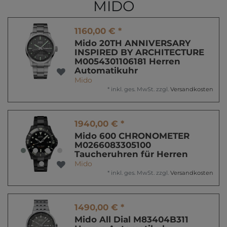
MIDO
1160,00 € *
Mido 20TH ANNIVERSARY
INSPIRED BY ARCHITECTURE
M0054301106181 Herren
Automatikuhr
Mido
*
inkl. ges. MwSt.
zzgl.
Versandkosten
1940,00 € *
Mido 600 CHRONOMETER
M0266083305100
Taucheruhren für Herren
Mido
*
inkl. ges. MwSt.
zzgl.
Versandkosten
1490,00 € *
Mido All Dial M83404B311