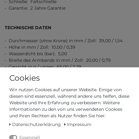
- Schließe: Faltschließe
- Garantie: 2 Jahre Garantie
TECHNISCHE DATEN
- Durchmesser (ohne Krone) in mm / Zoll: 39,00 / 1,54
- Höhe in mm / Zoll: 10,00 / 0,39
- Wasserdicht bis (bar): 5,00
- Breite des Armbands in mm / Zoll: 20,00 / 0,79
- Gewicht in g / unzen: 65,00 / 2,29
Cookies
Wir nutzen Cookies auf unserer Website. Einige von
diesen sind essenziell, während andere uns helfen, diese
Website und Ihre Erfahrung zu verbessern. Weitere
Informationen zu den von uns verwendeten Cookies
Artikelnummer
M0374071603101
und Ihren Rechten als Nutzer finden Sie hier:
Datenschutzerklärung
Impressum
*
920,00 €
Essenziell