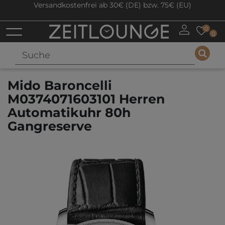
Versandkostenfrei ab 30€ (DE) bzw. 75€ (EU)
0
0
Mido Baroncelli
M0374071603101 Herren
Automatikuhr 80h
Gangreserve