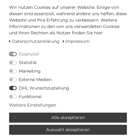
Wir nutzen Cookies auf unserer Website. Einige von
Versandfertig in 2-3 Werktagen
diesen sind essenziell, während andere uns helfen, diese
Website und Ihre Erfahrung zu verbessern. Weitere
AUTORISIERTER HÄNDLER
Informationen zu den von uns verwendeten Cookies
und Ihren Rechten als Nutzer finden Sie hier:
SCHNELLE LIEFERZEIT
Datenschutzerklärung
Impressum
Essenziell
Ihr Preis bei
3% Skonto
bei Vorab Überweisung:
Statistik
1396,80 € *
Marketing
Externe Medien
DHL Wunschzustellung
Funktional
Frage zum Artikel
Preisanfrage
Wunschliste
Weitere Einstellungen
Alle akzeptieren
IN DEN WARENKORB
Auswahl akzeptieren