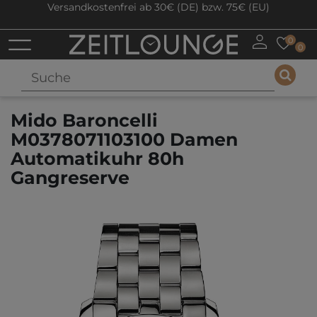
Versandkostenfrei ab 30€ (DE) bzw. 75€ (EU)
0
0
Mido Baroncelli
M0378071103100 Damen
Automatikuhr 80h
Gangreserve