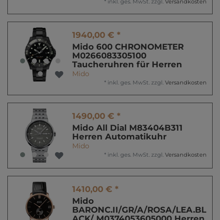
*
inkl. ges. MwSt.
zzgl.
Versandkosten
1940,00 € *
Mido 600 CHRONOMETER
M0266083305100
Taucheruhren für Herren
Mido
*
inkl. ges. MwSt.
zzgl.
Versandkosten
1490,00 € *
Mido All Dial M83404B311
Herren Automatikuhr
Mido
*
inkl. ges. MwSt.
zzgl.
Versandkosten
1410,00 € *
Mido
BARONC.II/GR/A/ROSA/LEA.BL
ACK/ M0374053605000 Herren