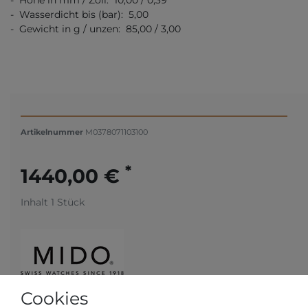
- Höhe in mm / Zoll: 10,00 / 0,39
- Wasserdicht bis (bar): 5,00
- Gewicht in g / unzen: 85,00 / 3,00
Artikelnummer
M0378071103100
*
1440,00 €
Inhalt
1
Stück
Cookies