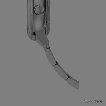
Art.-ID - 133475