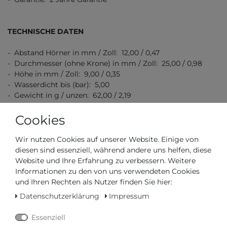
TECHNISCHE DATEN
- Abstand Hörner in mm / Zoll: 12,00 / 0,47
- Durchmesser (ohne Krone) in mm / Zoll: 25,00 / 0,98
- Höhe in mm / Zoll: 9,00 / 0,35
- Wasserdicht bis (bar): 5,00
- Gewicht in g / unzen: 62,00 / 2,19
Cookies
Wir nutzen Cookies auf unserer Website. Einige von
diesen sind essenziell, während andere uns helfen, diese
Website und Ihre Erfahrung zu verbessern. Weitere
Informationen zu den von uns verwendeten Cookies
Artikelnummer
M0390071133600
und Ihren Rechten als Nutzer finden Sie hier:
Datenschutzerklärung
Impressum
*
980,00 €
Essenziell
Inhalt
1
Stück