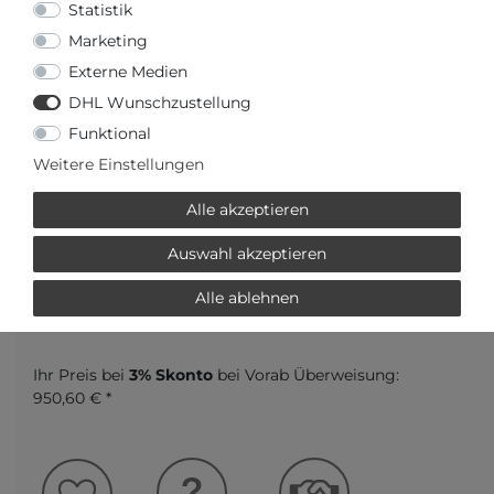
Statistik
Marketing
Externe Medien
DHL Wunschzustellung
Funktional
Weitere Einstellungen
Versandfertig in 2-3 Werktagen
Alle akzeptieren
AUTORISIERTER HÄNDLER
Auswahl akzeptieren
Alle ablehnen
SCHNELLE LIEFERZEIT
Ihr Preis bei
3% Skonto
bei Vorab Überweisung:
950,60 € *