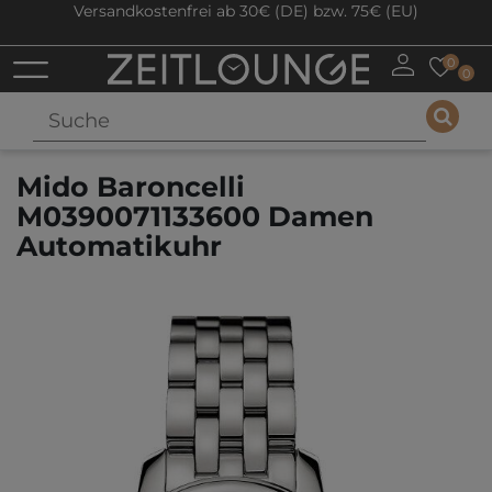
Versandkostenfrei ab 30€ (DE) bzw. 75€ (EU)
0
0
Mido Baroncelli
M0390071133600 Damen
Automatikuhr