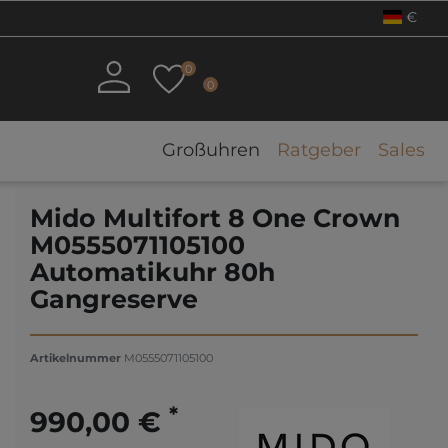
€
0
0
Großuhren
Ratgeber
Sales
Mido Multifort 8 One Crown
M0555071105100
Automatikuhr 80h
Gangreserve
Artikelnummer
M0555071105100
*
990,00 €