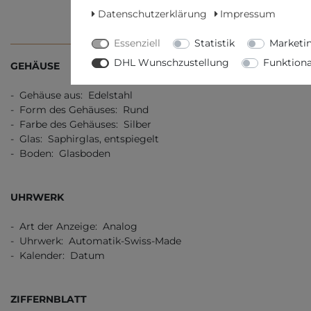
Datenschutzerklärung
Impressum
TECHNISCHE DATEN
WEITERE D
Essenziell
Statistik
Marketi
DHL Wunschzustellung
Funktiona
GEHÄUSE
- Gehäuse aus: Edelstahl
- Form des Gehäuses: Rund
- Farbe des Gehäuses: Silber
- Glas: Saphirglas, entspiegelt
- Boden: Glasboden
UHRWERK
- Art der Anzeige: Analog
- Uhrwerk: Automatik-Swiss-Made
- Kalender: Datum
ZIFFERNBLATT