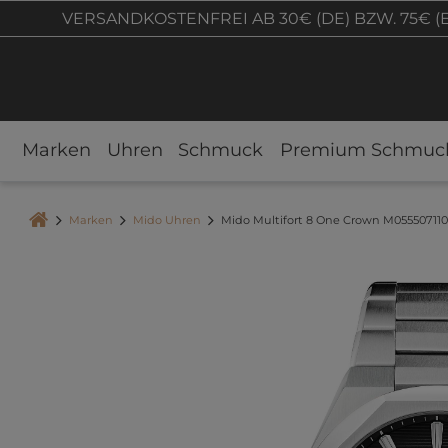
VERSANDKOSTENFREI AB 30€ (DE) BZW. 75€ (
Marken
Uhren
Schmuck
Premium Schmuc
Marken
Mido Uhren
Mido Multifort 8 One Crown M05550711