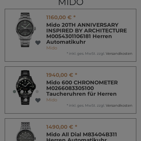
MIDO
1160,00 € *
Mido 20TH ANNIVERSARY
INSPIRED BY ARCHITECTURE
M0054301106181 Herren
Automatikuhr
Mido
*
inkl. ges. MwSt.
zzgl.
Versandkosten
1940,00 € *
Mido 600 CHRONOMETER
M0266083305100
Taucheruhren für Herren
Mido
*
inkl. ges. MwSt.
zzgl.
Versandkosten
1490,00 € *
Mido All Dial M83404B311
Herren Automatikuhr