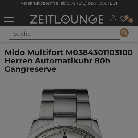
Versandkostenfrei ab 30€ (DE) bzw. 75€ (EU)
0
0
Mido Multifort M0384301103100
Herren Automatikuhr 80h
Gangreserve