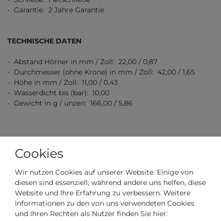
- Garantie: 2 Jahre Garantie
TECHNISCHE DATEN
- Abstand Hörner in mm / Zoll: 22,00 / 0,87
- Durchmesser (ohne Krone) in mm / Zoll: 42,00 / 1,65
- Höhe in mm / Zoll: 11,00 / 0,43
- Wasserdicht bis (bar): 10,00
- Gewicht in g / unzen: 166,00 / 5,86
Cookies
Wir nutzen Cookies auf unserer Website. Einige von
Artikelnummer
M0384301103100
diesen sind essenziell, während andere uns helfen, diese
Website und Ihre Erfahrung zu verbessern. Weitere
Informationen zu den von uns verwendeten Cookies
*
920,00 €
und Ihren Rechten als Nutzer finden Sie hier: