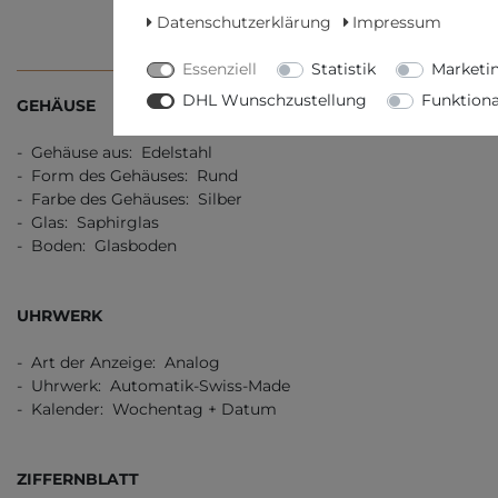
Datenschutzerklärung
Impressum
TECHNISCHE DATEN
WEITERE D
Essenziell
Statistik
Marketi
DHL Wunschzustellung
Funktiona
GEHÄUSE
- Gehäuse aus: Edelstahl
- Form des Gehäuses: Rund
- Farbe des Gehäuses: Silber
- Glas: Saphirglas
- Boden: Glasboden
UHRWERK
- Art der Anzeige: Analog
- Uhrwerk: Automatik-Swiss-Made
- Kalender: Wochentag + Datum
ZIFFERNBLATT