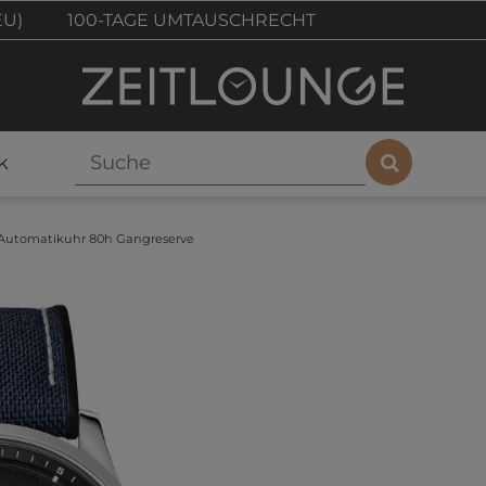
EU)
100-TAGE UMTAUSCHRECHT
k
 Automatikuhr 80h Gangreserve