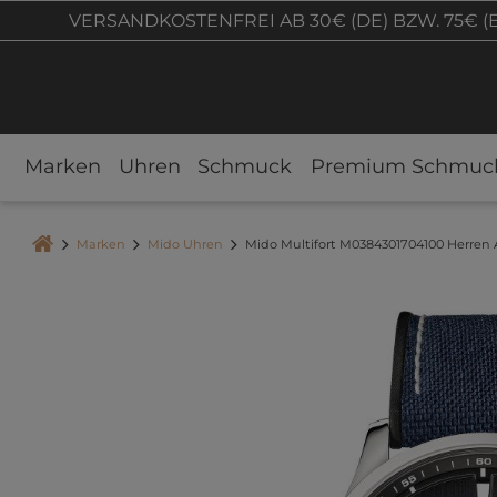
VERSANDKOSTENFREI AB 30€ (DE) BZW. 75€ (
Marken
Uhren
Schmuck
Premium Schmuc
Marken
Mido Uhren
Mido Multifort M0384301704100 Herren