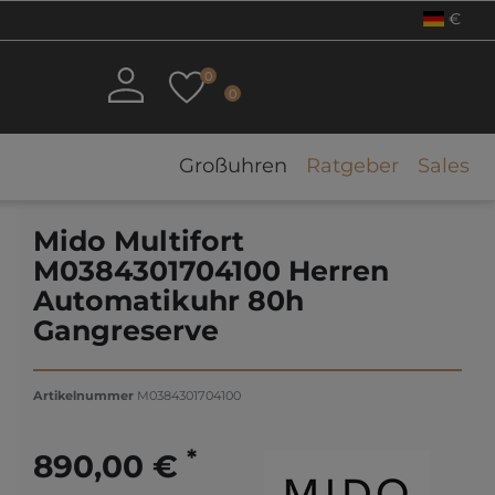
€
0
0
Großuhren
Ratgeber
Sales
Mido Multifort
M0384301704100 Herren
Automatikuhr 80h
Gangreserve
Artikelnummer
M0384301704100
*
890,00 €