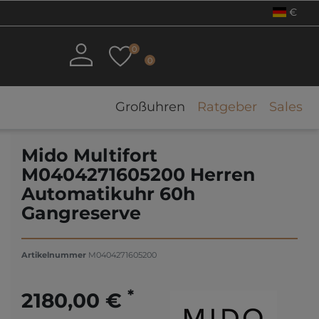
€
0
0
Großuhren
Ratgeber
Sales
Mido Multifort
M0404271605200 Herren
Automatikuhr 60h
Gangreserve
Artikelnummer
M0404271605200
*
2180,00 €