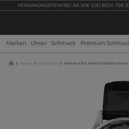
VERSANDKOSTENFREI AB 30€ (DE) BZW. 75€ (
Marken
Uhren
Schmuck
Premium Schmuc
Marken
Mido Uhren
Mido Multifort M0404271605200 Herren