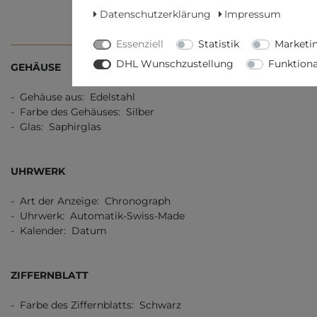
Datenschutzerklärung
Impressum
TECHNISCHE DATEN
WEITERE D
Essenziell
Statistik
Marketi
DHL Wunschzustellung
Funktiona
GEHÄUSE
- Gehäuse aus: Edelstahl
- Farbe des Gehäuses: Silber
- Glas: Saphirglas
UHRWERK
- Art der Anzeige: Chronograph
- Uhrwerk: Automatik-Swiss-Made
- Kalender: Datum
ZIFFERNBLATT
- Farbe des Ziffernblatts: Schwarz