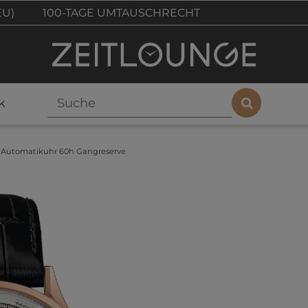
EU)
100-TAGE UMTAUSCHRECHT
k
n Automatikuhr 60h Gangreserve