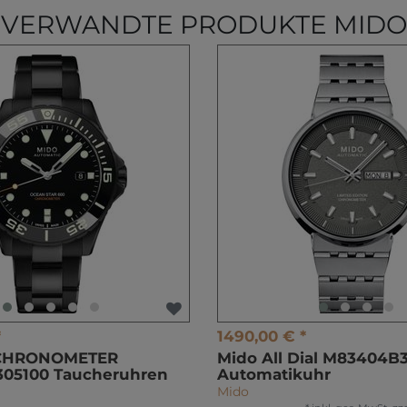
VERWANDTE PRODUKTE MIDO
*
1490,00 € *
 CHRONOMETER
Mido All Dial M83404B3
05100 Taucheruhren
Automatikuhr
Mido