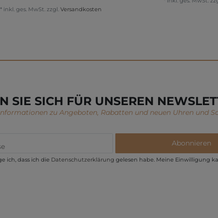
*
inkl. ges. MwSt.
zzg
*
inkl. ges. MwSt.
zzgl.
Versandkosten
N SIE SICH FÜR UNSEREN NEWSLET
 Informationen zu Angeboten, Rabatten und neuen Uhren und S
Abonnieren
e ich, dass ich die
Daten­schutz­erklärung
gelesen habe. Meine Einwilligung ka