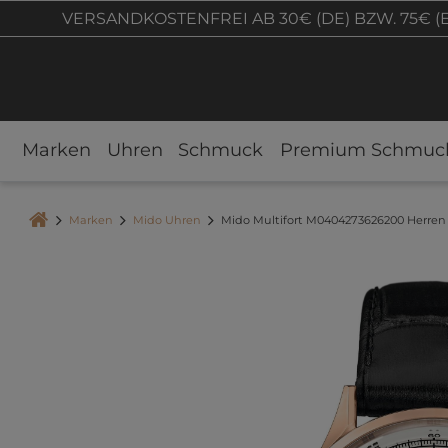
VERSANDKOSTENFREI AB 30€ (DE) BZW. 75€ (
Marken
Uhren
Schmuck
Premium Schmuc
Marken
Mido Uhren
Mido Multifort M0404273626200 Herre