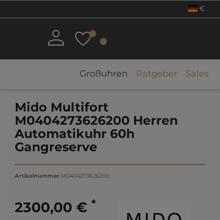
€
0
0
Großuhren
Ratgeber
Sales
Mido Multifort
M0404273626200 Herren
Automatikuhr 60h
Gangreserve
Artikelnummer
M0404273626200
*
2300,00 €