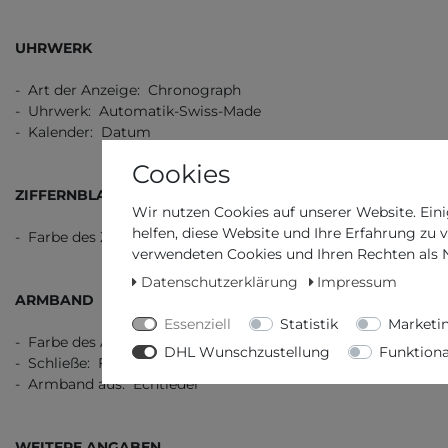
UHRWERK
- Art der Anzeige: Chronograph
- Uhrwerk: Automatik-Swiss-Made
- Kalender: Datum
Cookies
ZIFFERNBLATT
Wir nutzen Cookies auf unserer Website. Eini
helfen, diese Website und Ihre Erfahrung zu 
- Farbe des Ziffernblatts: Weiß
verwendeten Cookies und Ihren Rechten als Nu
Datenschutzerklärung
Impressum
ARMBAND
Essenziell
Statistik
Marketi
- Farbe des Armbands: Schwarz
DHL Wunschzustellung
Funktiona
- Schließe: Faltschließe
- Armband aus: Echtleder
WEITERE ANGABEN