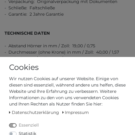
- Verpackung: Originalverpackung mit Dokumenten
- Schließe: Faltschließe
- Garantie: 2 Jahre Garantie
TECHNISCHE DATEN
- Abstand Hörner in mm / Zoll: 19,00 / 0,75
- Durchmesser (ohne Krone) in mm / Zoll: 40,00 / 1,57
- Höhe in mm / Zoll: 12,00 / 0,47
- Wasserdicht bis (bar): 5,00
Cookies
- Gewicht in g / unzen: 120,00 / 4,23
Wir nutzen Cookies auf unserer Website. Einige von
diesen sind essenziell, während andere uns helfen, diese
Website und Ihre Erfahrung zu verbessern. Weitere
Informationen zu den von uns verwendeten Cookies
und Ihren Rechten als Nutzer finden Sie hier:
Datenschutzerklärung
Impressum
Artikelnummer
M040.407.11.041.00
Essenziell
*
Statistik