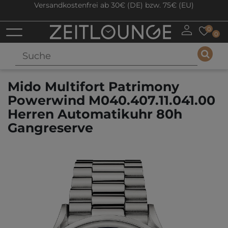
Versandkostenfrei ab 30€ (DE) bzw. 75€ (EU)
0
0
Mido Multifort Patrimony
Powerwind M040.407.11.041.00
Herren Automatikuhr 80h
Gangreserve