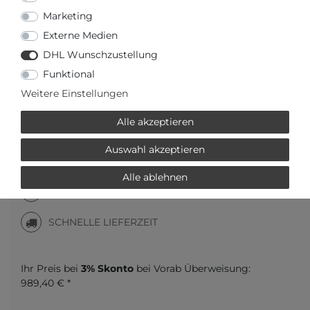
1020,00 €
Marketing
Inhalt
1
Stück
Externe Medien
DHL Wunschzustellung
Funktional
Weitere Einstellungen
Alle akzeptieren
Auswahl akzeptieren
Versandfertig in 2-3 Werktagen
Alle ablehnen
AUTORISIERTER HÄNDLER
SCHNELLE LIEFERZEIT
Ihr Preis bei
3% Skonto
bei Vorab Überweisung:
989,40 € *