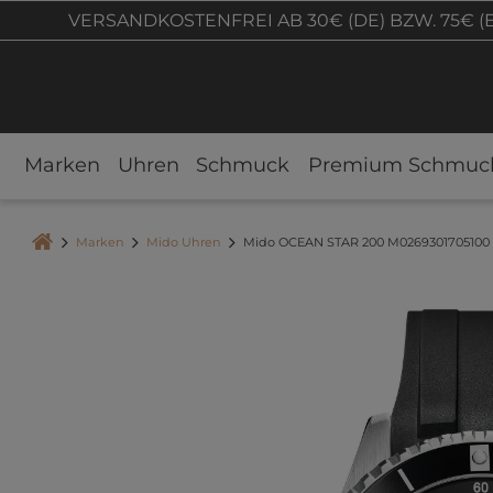
VERSANDKOSTENFREI AB 30€ (DE) BZW. 75€ (
Marken
Uhren
Schmuck
Premium Schmuc
Marken
Mido Uhren
Mido OCEAN STAR 200 M0269301705100