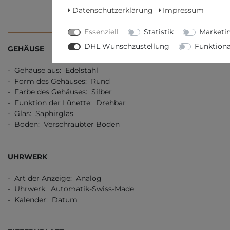
Datenschutzerklärung
Impressum
TECHNISCHE DATEN
WEITERE D
Essenziell
Statistik
Marketi
DHL Wunschzustellung
Funktiona
GEHÄUSE
- Gehäuse aus: Edelstahl
- Form des Gehäuses: Rund
- Farbe des Gehäuses: Silber
- Funktion der Lünette: Drehbar
- Glas: Saphirglas
- Boden: Verschraubter Boden
UHRWERK
- Art der Anzeige: Analog
- Uhrwerk: Automatik-Swiss-Made
- Kalender: Datum