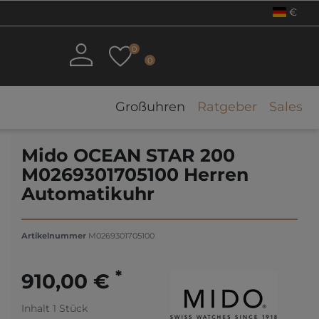
€
0
0
Großuhren
Ratgeber
Sales
Mido OCEAN STAR 200
M0269301705100 Herren
Automatikuhr
Artikelnummer
M0269301705100
*
910,00 €
Inhalt
1
Stück