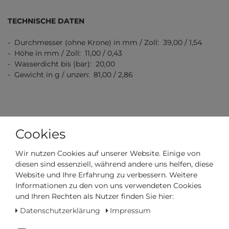
TECHNISCHE DATEN
- Durchmesser (ohne Krone) in mm / Zoll: 39,00 / 1,54
- Höhe in mm / Zoll: 11,00 / 0,43
- Wasserdicht bis (bar): 20,00
- Gewicht in g / unzen: 81,00 / 2,86
Cookies
Artikelnummer
M026.907.37.051.00
Wir nutzen Cookies auf unserer Website. Einige von
diesen sind essenziell, während andere uns helfen, diese
Website und Ihre Erfahrung zu verbessern. Weitere
*
1260,00 €
Informationen zu den von uns verwendeten Cookies
und Ihren Rechten als Nutzer finden Sie hier:
Inhalt
1
Stück
Datenschutzerklärung
Impressum