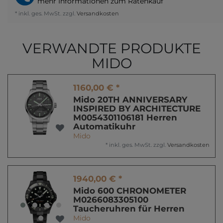
mehr Informationen zum Ratenkauf
* inkl. ges. MwSt. zzgl.
Versandkosten
VERWANDTE PRODUKTE
MIDO
1160,00 € *
Mido 20TH ANNIVERSARY
INSPIRED BY ARCHITECTURE
M0054301106181 Herren
Automatikuhr
Mido
*
inkl. ges. MwSt.
zzgl.
Versandkosten
1940,00 € *
Mido 600 CHRONOMETER
M0266083305100
Taucheruhren für Herren
Mido