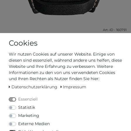
Art.-ID - 160791
Cookies
TECHNISCHE DATEN
Wir nutzen Cookies auf unserer Website. Einige von
diesen sind essenziell, während andere uns helfen, diese
WEITERE DETAILS
Website und Ihre Erfahrung zu verbessern. Weitere
Informationen zu den von uns verwendeten Cookies
EU-VERANTWORTLICHER
und Ihren Rechten als Nutzer finden Sie hier:
Datenschutzerklärung
Impressum
GEHÄUSE
Essenziell
- Gehäuse aus: Edelstahl
- Form des Gehäuses: Rund
Statistik
- Farbe des Gehäuses: Silber
Marketing
- Glas: Saphirglas
Externe Medien
- Boden: Verschraubter Boden