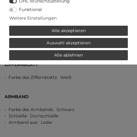
DHL Wunschzustellung
Funktional
UHRWERK
Weitere Einstellungen
- Art der Anzeige: Automatik: Stunden, Minuten, Sekunden
Alle akzeptieren
& Datum
- Uhrwerk: Automatik-Swiss-Made
Auswahl akzeptieren
- Kalender: Datum
Alle ablehnen
ZIFFERNBLATT
- Farbe des Ziffernblatts: Weiß
ARMBAND
- Farbe des Armbands: Schwarz
- Schließe: Dornschließe
- Armband aus: Leder