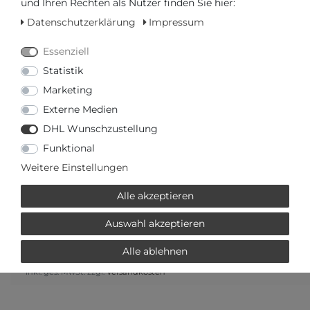
und Ihren Rechten als Nutzer finden Sie hier:
Datenschutzerklärung
Impressum
Essenziell
Frage zum Artikel
Preisanfrage
Statistik
Wunschliste
Marketing
Externe Medien
IN DEN WARENKORB
DHL Wunschzustellung
Funktional
oder
Weitere Einstellungen
Alle akzeptieren
Auswahl akzeptieren
oder
€ mtl.
Alle ablehnen
mehr Informationen zum Ratenkauf
* inkl. ges. MwSt. zzgl.
Versandkosten