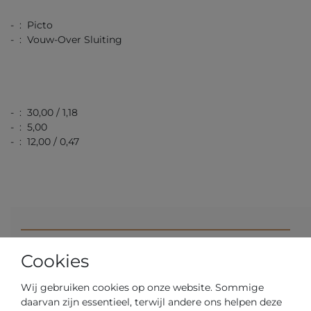
- : Picto
- : Vouw-Over Sluiting
- : 30,00 / 1,18
- : 5,00
- : 12,00 / 0,47
Artikelnummer
43311-1012
Cookies
*
€ 169,00
Wij gebruiken cookies op onze website. Sommige
daarvan zijn essentieel, terwijl andere ons helpen deze