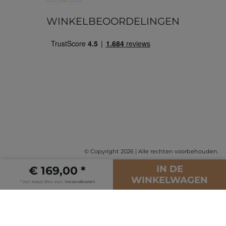
WINKELBEOORDELINGEN
© Copyright 2026 | Alle rechten voorbehouden.
IN DE
€ 169,00 *
WINKELWAGEN
* incl. totaal Btw. excl.
Verzendkosten