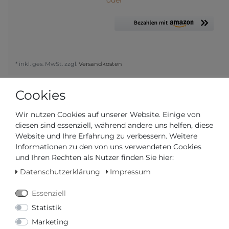
* inkl. ges. MwSt. zzgl.
Versandkosten
Cookies
VERWANDTE PRODUKTE
POLICE JEWELRY
Wir nutzen Cookies auf unserer Website. Einige von
diesen sind essenziell, während andere uns helfen, diese
Website und Ihre Erfahrung zu verbessern. Weitere
69,00 € *
Informationen zu den von uns verwendeten Cookies
Police Jewelry ABROAD
und Ihren Rechten als Nutzer finden Sie hier:
PEAGB0008404
Herrenarmband
Datenschutzerklärung
Impressum
Police Jewelry
*
inkl. ges. MwSt.
zzgl.
Versandkosten
Essenziell
Statistik
Marketing
49,00 € *