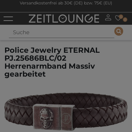
Versandkostenfrei ab 30€ (DE) bzw. 75€ (EU)
0
0
Police Jewelry ETERNAL
PJ.25686BLC/02
Herrenarmband Massiv
gearbeitet