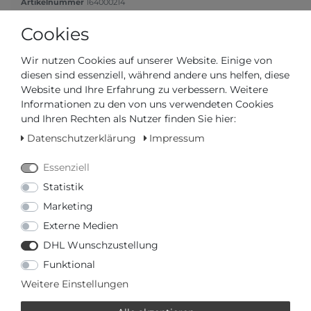
Artikelnummer
164000214
Cookies
*
42,90 €
Wir nutzen Cookies auf unserer Website. Einige von
Inhalt
1
Stück
diesen sind essenziell, während andere uns helfen, diese
Website und Ihre Erfahrung zu verbessern. Weitere
Informationen zu den von uns verwendeten Cookies
und Ihren Rechten als Nutzer finden Sie hier:
Datenschutzerklärung
Impressum
Essenziell
Statistik
Marketing
Versandfertig in 2-3 Werktagen
Externe Medien
AUTORISIERTER HÄNDLER
DHL Wunschzustellung
Funktional
SCHNELLE LIEFERZEIT
Weitere Einstellungen