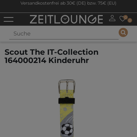
Versandkostenfrei ab 30€ (DE) bzw. 75€ (EU)
0
0
Scout The IT-Collection
164000214 Kinderuhr