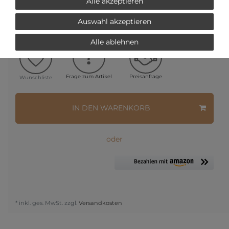
Alle akzeptieren
Ihr Preis bei
3% Skonto
bei Vorab Überweisung:
41,61 €
*
Auswahl akzeptieren
Alle ablehnen
Frage zum Artikel
Preisanfrage
Wunschliste
IN DEN WARENKORB
oder
* inkl. ges. MwSt. zzgl.
Versandkosten