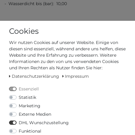
- Wasserdicht bis (bar): 10,00
Cookies
Wir nutzen Cookies auf unserer Website. Einige von
diesen sind essenziell, während andere uns helfen, diese
Artikelnummer
SRPL83K1
Website und Ihre Erfahrung zu verbessern. Weitere
Informationen zu den von uns verwendeten Cookies
*
440,00 €
und Ihren Rechten als Nutzer finden Sie hier:
Datenschutzerklärung
Impressum
Inhalt
1
Stück
Essenziell
Statistik
Marketing
Externe Medien
DHL Wunschzustellung
Funktional