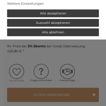
Weitere Einstellungen
Auf Lager, sofort versandbereit
Alle akzeptieren
AUTORISIERTER HÄNDLER
Auswahl akzeptieren
SCHNELLE LIEFERZEIT
Alle ablehnen
Ihr Preis bei
3% Skonto
bei Vorab Überweisung:
426,80 € *
Frage zum Artikel
Preisanfrage
Wunschliste
IN DEN WARENKORB