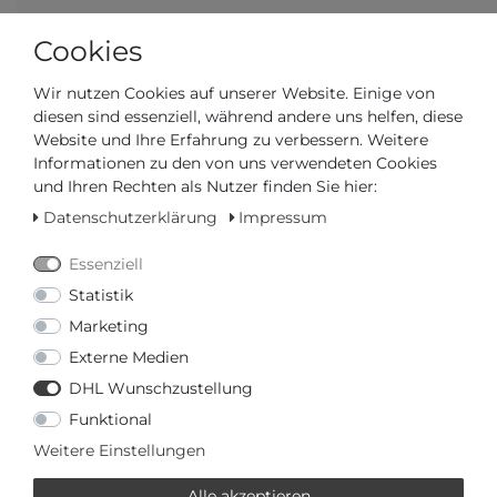
Cookies
Wir nutzen Cookies auf unserer Website. Einige von
diesen sind essenziell, während andere uns helfen, diese
Website und Ihre Erfahrung zu verbessern. Weitere
Informationen zu den von uns verwendeten Cookies
und Ihren Rechten als Nutzer finden Sie hier:
Datenschutzerklärung
Impressum
Essenziell
Auf Lager, sofort versandbereit
Statistik
AUTORISIERTER HÄNDLER
Marketing
Externe Medien
SCHNELLE LIEFERZEIT
DHL Wunschzustellung
Funktional
Ihr Preis bei
3% Skonto
bei Vorab Überweisung:
Weitere Einstellungen
349,20 € *
Alle akzeptieren