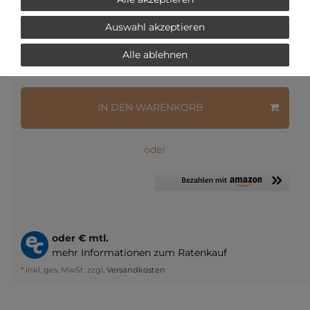
Auswahl akzeptieren
Alle ablehnen
Frage zum Artikel
Preisanfrage
Wunschliste
IN DEN WARENKORB
oder
oder
€ mtl.
mehr Informationen zum Ratenkauf
* inkl. ges. MwSt. zzgl.
Versandkosten