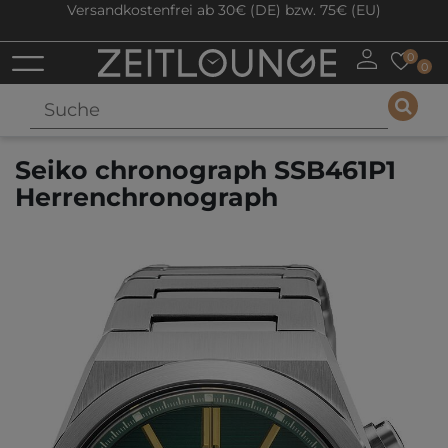
Versandkostenfrei ab 30€ (DE) bzw. 75€ (EU)
0
0
Seiko chronograph SSB461P1
Herrenchronograph