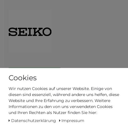
Auf Lager, sofort versandbereit
Cookies
AUTORISIERTER HÄNDLER
Wir nutzen Cookies auf unserer Website. Einige von
diesen sind essenziell, während andere uns helfen, diese
SCHNELLE LIEFERZEIT
Website und Ihre Erfahrung zu verbessern. Weitere
Informationen zu den von uns verwendeten Cookies
und Ihren Rechten als Nutzer finden Sie hier:
Ihr Preis bei
3% Skonto
bei Vorab Überweisung:
Datenschutzerklärung
Impressum
417,10 € *