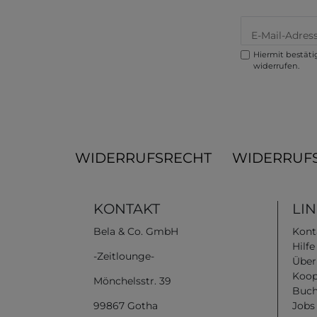
Hiermit bestätig
widerrufen.
WIDERRUFSRECHT
WIDERRUF
KONTAKT
LI
Bela & Co. GmbH
Kont
Hilf
-Zeitlounge-
Über
Koop
Mönchelsstr. 39
Buch
99867 Gotha
Jobs