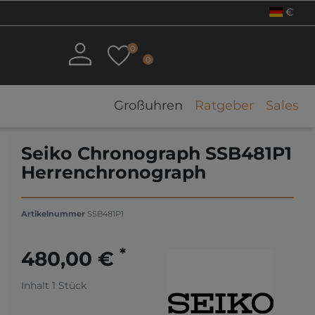
€
0
0
Großuhren
Ratgeber
Sales
Seiko Chronograph SSB481P1
Herrenchronograph
Artikelnummer
SSB481P1
*
480,00 €
Inhalt
1
Stück