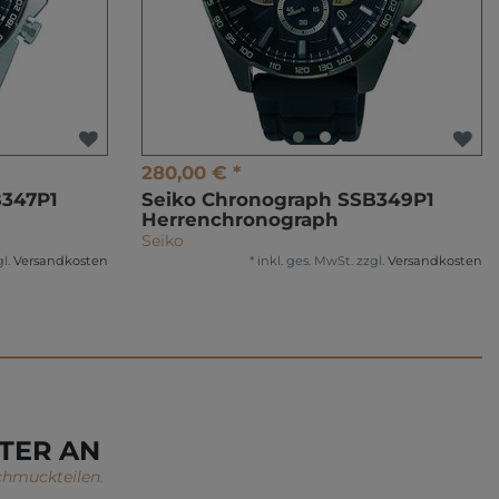
280,00 € *
B347P1
Seiko Chronograph SSB349P1
Herrenchronograph
Seiko
l.
Versandkosten
*
inkl. ges. MwSt.
zzgl.
Versandkosten
TER AN
chmuckteilen.