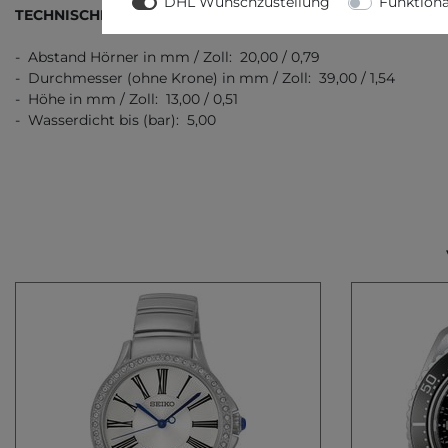
DHL Wunschzustellung
Funktiona
TECHNISCHE DATEN
- Abstand Hörner in mm / Zoll: 20,00 / 0,79
- Durchmesser (ohne Krone) in mm / Zoll: 39,00 / 1,54
- Höhe in mm / Zoll: 13,00 / 0,51
- Wasserdicht bis (bar): 5,00