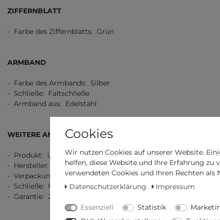
ZIFFERNBLATT
- Farbe des Ziffernblatts: Grün
ARMBAND
- Farbe des Armbands: Silber
- Schließe: Faltschließe
- Armband aus: Edelstahl
Cookies
WEITERE ANGABEN
Wir nutzen Cookies auf unserer Website. Eini
- Produkt: Uhr
helfen, diese Website und Ihre Erfahrung zu 
- Hersteller: Seiko
verwendeten Cookies und Ihren Rechten als Nu
- Verpackung: Originalverpackung mit Dokumenten
- Schließe: Faltschließe
Datenschutzerklärung
Impressum
- Garantie: 2 Jahre Garantie
Essenziell
Statistik
Marketi