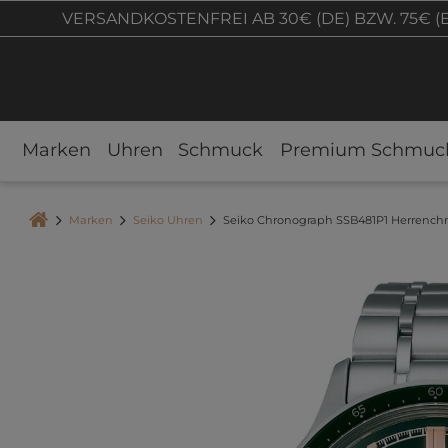
VERSANDKOSTENFREI AB 30€ (DE) BZW. 75€ (
Marken
Uhren
Schmuck
Premium Schmuc
Marken
Seiko Uhren
Seiko Chronograph SSB481P1 Herrench