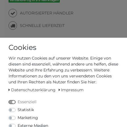
Versandfertig in 2-3 Werktagen
AUTORISIERTER HÄNDLER
SCHNELLE LIEFERZEIT
Ihr Preis bei
3% Skonto
bei Vorab Überweisung:
Cookies
328,83 € *
Wir nutzen Cookies auf unserer Website. Einige von
diesen sind essenziell, während andere uns helfen, diese
Website und Ihre Erfahrung zu verbessern. Weitere
Informationen zu den von uns verwendeten Cookies
und Ihren Rechten als Nutzer finden Sie hier:
Frage zum Artikel
Preisanfrage
Wunschliste
Datenschutzerklärung
Impressum
Essenziell
IN DEN WARENKORB
Statistik
Marketing
oder
Externe Medien