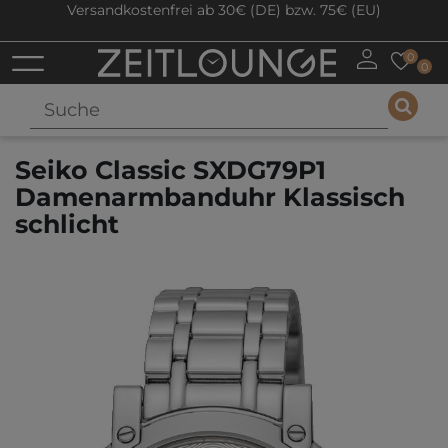
Versandkostenfrei ab 30€ (DE) bzw. 75€ (EU)
0
0
Seiko Classic SXDG79P1
Damenarmbanduhr Klassisch
schlicht