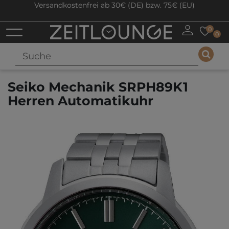
Versandkostenfrei ab 30€ (DE) bzw. 75€ (EU)
0
0
Seiko Mechanik SRPH89K1
Herren Automatikuhr