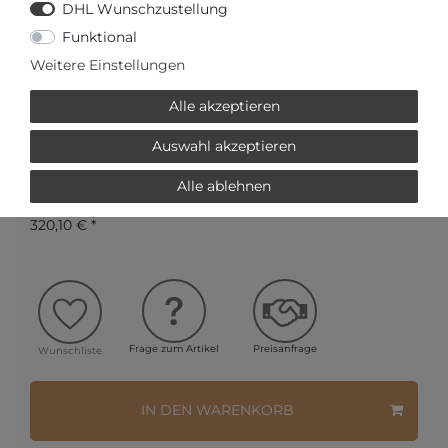
DHL Wunschzustellung
Funktional
Versandfertig in 2-3 Werktagen
Weitere Einstellungen
AUTORISIERTER HÄNDLER
Alle akzeptieren
SCHNELLE LIEFERZEIT
Auswahl akzeptieren
Alle ablehnen
Ihr Preis bei
3% Skonto
bei Vorab Überweisung:
320,10 € *
Frage zum Artikel
Preisanfrage
Wunschliste
IN DEN WARENKORB