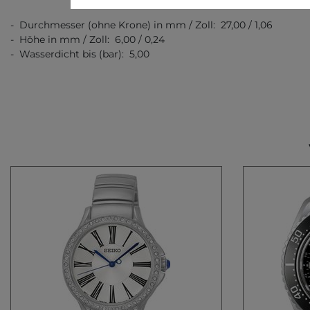
- Durchmesser (ohne Krone) in mm / Zoll: 27,00 / 1,06
- Höhe in mm / Zoll: 6,00 / 0,24
- Wasserdicht bis (bar): 5,00