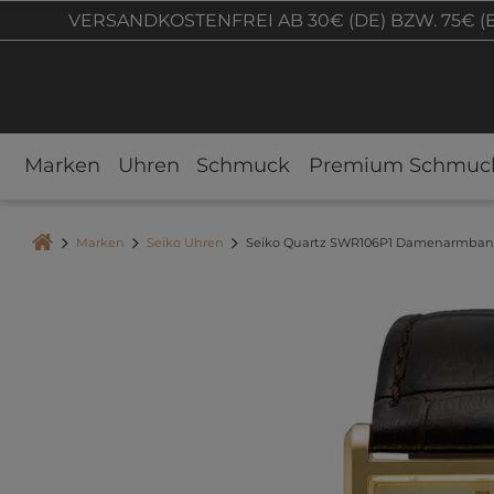
VERSANDKOSTENFREI AB 30€ (DE) BZW. 75€ (
Marken
Uhren
Schmuck
Premium Schmuc
Marken
Seiko Uhren
Seiko Quartz SWR106P1 Damenarmba