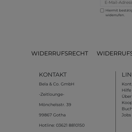
Hiermit bestätig
widerrufen.
WIDERRUFSRECHT
WIDERRUF
KONTAKT
LI
Bela & Co. GmbH
Kont
Hilf
-Zeitlounge-
Über
Koop
Mönchelsstr. 39
Buch
99867 Gotha
Jobs
Hotline: 03621 8810150