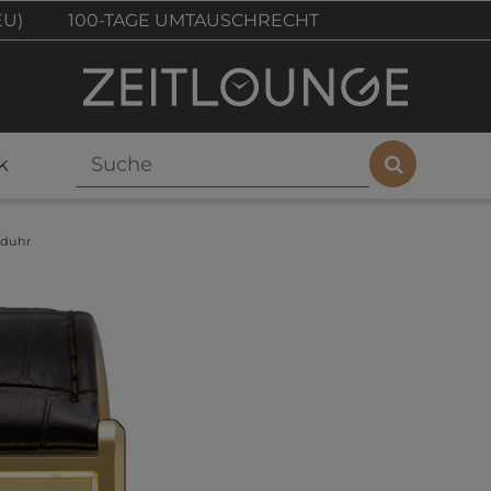
EU)
100-TAGE UMTAUSCHRECHT
k
nduhr