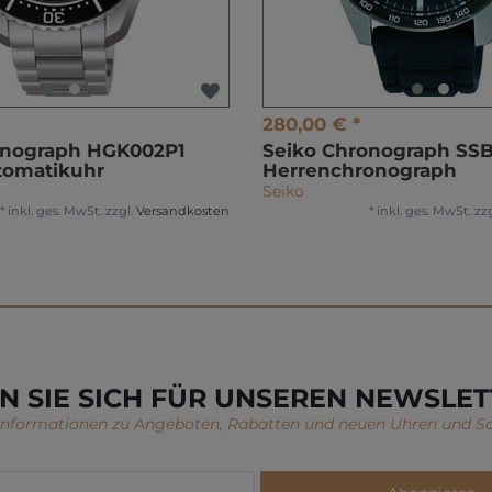
280,00 € *
onograph HGK002P1
Seiko Chronograph SS
tomatikuhr
Herrenchronograph
Seiko
*
inkl. ges. MwSt.
zzgl.
Versandkosten
*
inkl. ges. MwSt.
zzg
N SIE SICH FÜR UNSEREN NEWSLET
 Informationen zu Angeboten, Rabatten und neuen Uhren und S