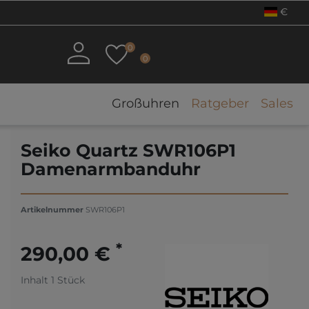
€
0
0
Großuhren
Ratgeber
Sales
Seiko Quartz SWR106P1
Damenarmbanduhr
Artikelnummer
SWR106P1
*
290,00 €
Inhalt
1
Stück