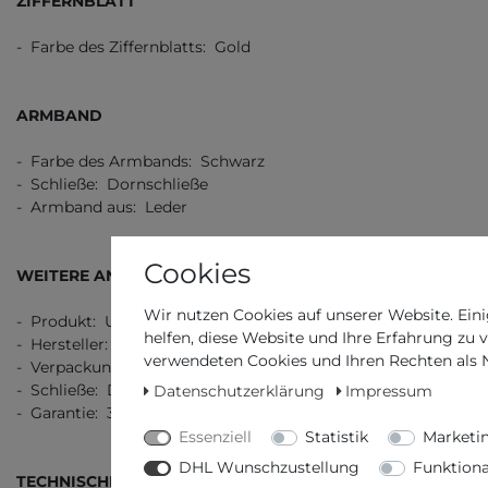
ZIFFERNBLATT
- Farbe des Ziffernblatts: Gold
ARMBAND
- Farbe des Armbands: Schwarz
- Schließe: Dornschließe
- Armband aus: Leder
Cookies
WEITERE ANGABEN
Wir nutzen Cookies auf unserer Website. Eini
- Produkt: Uhr
helfen, diese Website und Ihre Erfahrung zu 
- Hersteller: Seiko
verwendeten Cookies und Ihren Rechten als Nu
- Verpackung: Originalverpackung mit Dokumenten
- Schließe: Dornschließe
Datenschutzerklärung
Impressum
- Garantie: 3 Jahre Garantie, 2 Jahre Garantie
Essenziell
Statistik
Marketi
DHL Wunschzustellung
Funktiona
TECHNISCHE DATEN