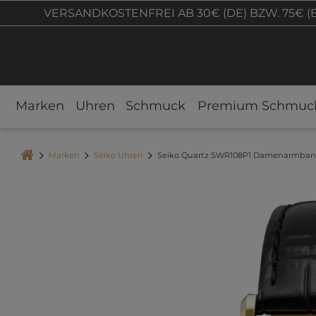
VERSANDKOSTENFREI AB 30€ (DE) BZW. 75€ (
Marken
Uhren
Schmuck
Premium Schmuc
Marken
Seiko Uhren
Seiko Quartz SWR108P1 Damenarmba