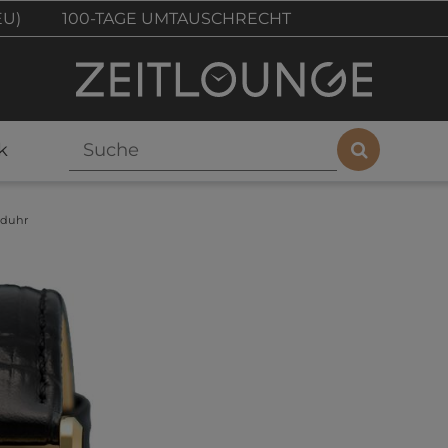
EU)
100-TAGE UMTAUSCHRECHT
k
nduhr