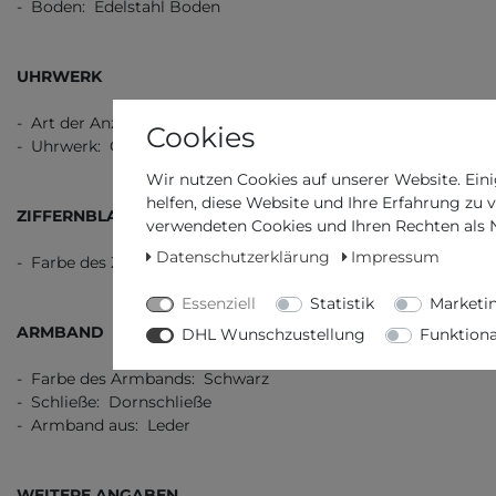
- Boden: Edelstahl Boden
UHRWERK
- Art der Anzeige: Analog
Cookies
- Uhrwerk: Quarz
Wir nutzen Cookies auf unserer Website. Eini
helfen, diese Website und Ihre Erfahrung zu 
ZIFFERNBLATT
verwendeten Cookies und Ihren Rechten als Nu
Datenschutzerklärung
Impressum
- Farbe des Ziffernblatts: Weiß
Essenziell
Statistik
Marketi
ARMBAND
DHL Wunschzustellung
Funktiona
- Farbe des Armbands: Schwarz
- Schließe: Dornschließe
- Armband aus: Leder
WEITERE ANGABEN