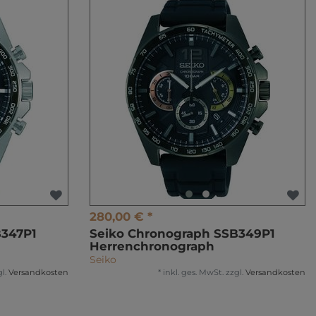
280,00 € *
B347P1
Seiko Chronograph SSB349P1
Herrenchronograph
Seiko
l.
Versandkosten
*
inkl. ges. MwSt.
zzgl.
Versandkosten