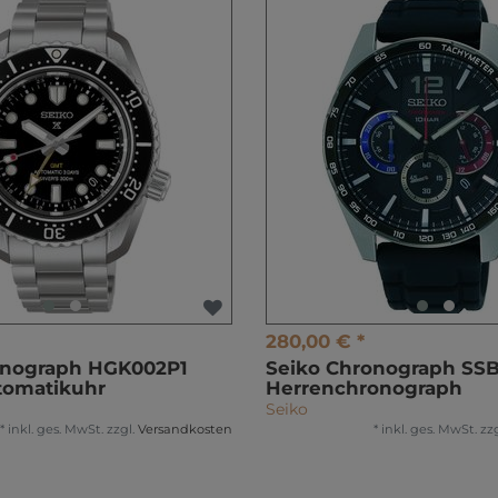
280,00 € *
onograph HGK002P1
Seiko Chronograph SS
tomatikuhr
Herrenchronograph
Seiko
*
inkl. ges. MwSt.
zzgl.
Versandkosten
*
inkl. ges. MwSt.
zzg