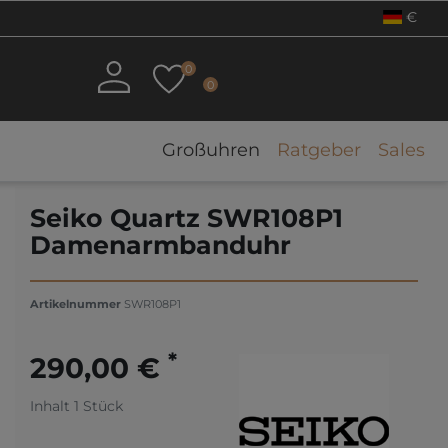
€
0
0
Großuhren
Ratgeber
Sales
Seiko Quartz SWR108P1
Damenarmbanduhr
Artikelnummer
SWR108P1
*
290,00 €
Inhalt
1
Stück