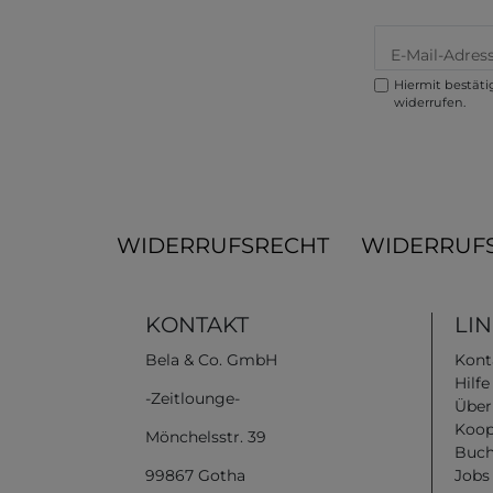
Hiermit bestätig
widerrufen.
WIDERRUFSRECHT
WIDERRUF
KONTAKT
LI
Bela & Co. GmbH
Kont
Hilf
-Zeitlounge-
Über
Koop
Mönchelsstr. 39
Buch
99867 Gotha
Jobs