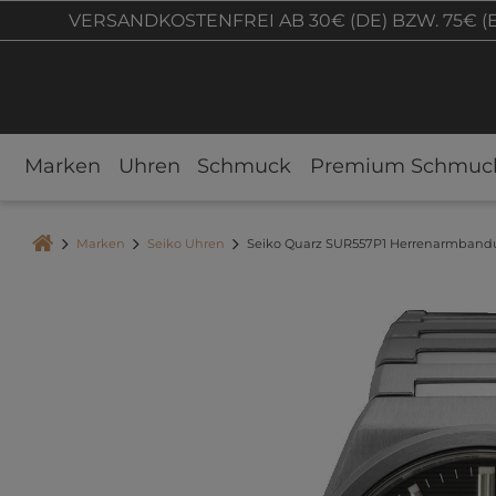
VERSANDKOSTENFREI AB 30€ (DE) BZW. 75€ (
Marken
Uhren
Schmuck
Premium Schmuc
Marken
Seiko Uhren
Seiko Quarz SUR557P1 Herrenarmband