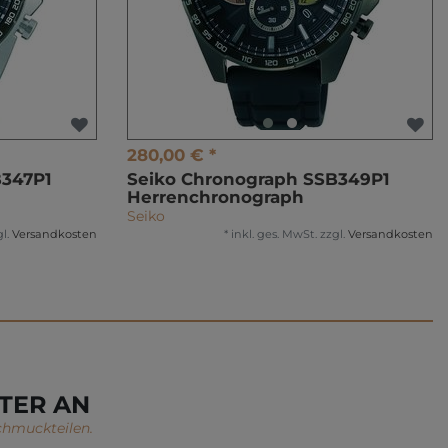
280,00 € *
B347P1
Seiko Chronograph SSB349P1
Herrenchronograph
Seiko
l.
Versandkosten
*
inkl. ges. MwSt.
zzgl.
Versandkosten
TER AN
chmuckteilen.