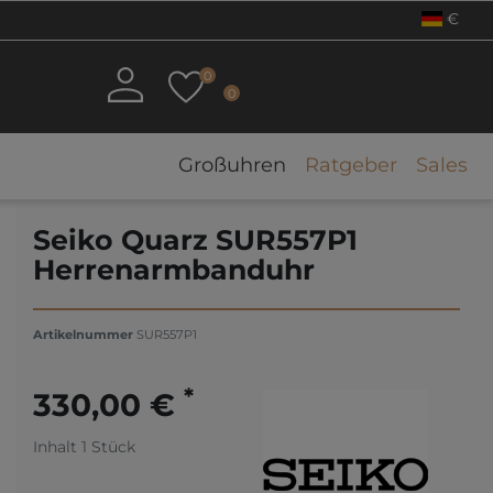
€
0
0
Großuhren
Ratgeber
Sales
Seiko Quarz SUR557P1
Herrenarmbanduhr
Artikelnummer
SUR557P1
*
330,00 €
Inhalt
1
Stück