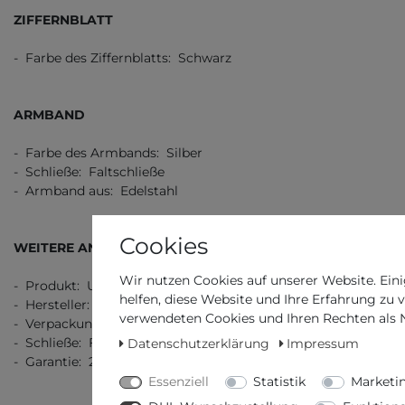
ZIFFERNBLATT
- Farbe des Ziffernblatts: Schwarz
ARMBAND
- Farbe des Armbands: Silber
- Schließe: Faltschließe
- Armband aus: Edelstahl
Cookies
WEITERE ANGABEN
Wir nutzen Cookies auf unserer Website. Eini
- Produkt: Uhr
helfen, diese Website und Ihre Erfahrung zu 
- Hersteller: Seiko
verwendeten Cookies und Ihren Rechten als Nu
- Verpackung: Originalverpackung mit Dokumenten
- Schließe: Faltschließe
Datenschutzerklärung
Impressum
- Garantie: 2 Jahre Garantie, 3 Jahre Garantie
Essenziell
Statistik
Marketi