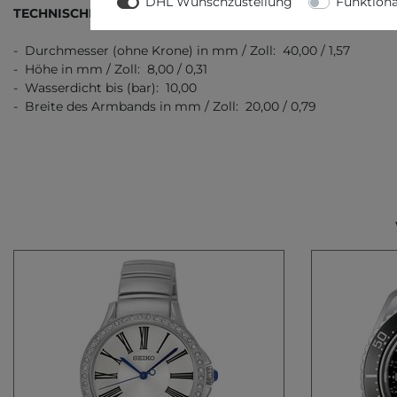
DHL Wunschzustellung
Funktiona
TECHNISCHE DATEN
- Durchmesser (ohne Krone) in mm / Zoll: 40,00 / 1,57
- Höhe in mm / Zoll: 8,00 / 0,31
- Wasserdicht bis (bar): 10,00
- Breite des Armbands in mm / Zoll: 20,00 / 0,79