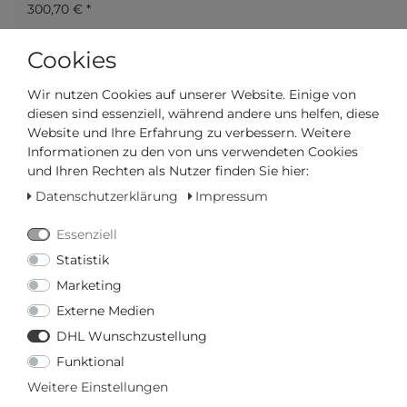
300,70 € *
Cookies
Wir nutzen Cookies auf unserer Website. Einige von
diesen sind essenziell, während andere uns helfen, diese
Frage zum Artikel
Preisanfrage
Wunschliste
Website und Ihre Erfahrung zu verbessern. Weitere
Informationen zu den von uns verwendeten Cookies
und Ihren Rechten als Nutzer finden Sie hier:
IN DEN WARENKORB
Datenschutzerklärung
Impressum
oder
Essenziell
Statistik
Marketing
Externe Medien
DHL Wunschzustellung
oder
€ mtl.
Funktional
mehr Informationen zum Ratenkauf
Weitere Einstellungen
* inkl. ges. MwSt. zzgl.
Versandkosten