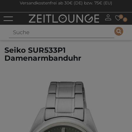
Versandkostenfrei ab 30€ (DE) bzw. 75€ (EU)
0
0
Seiko SUR533P1
Damenarmbanduhr