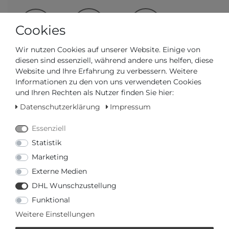
Cookies
Frage zum Artikel
Preisanfrage
Wunschliste
Wir nutzen Cookies auf unserer Website. Einige von
diesen sind essenziell, während andere uns helfen, diese
Website und Ihre Erfahrung zu verbessern. Weitere
IN DEN WARENKORB
Informationen zu den von uns verwendeten Cookies
und Ihren Rechten als Nutzer finden Sie hier:
oder
Datenschutzerklärung
Impressum
Essenziell
Statistik
Marketing
Externe Medien
oder
€ mtl.
mehr Informationen zum Ratenkauf
DHL Wunschzustellung
* inkl. ges. MwSt. zzgl.
Versandkosten
Funktional
Weitere Einstellungen