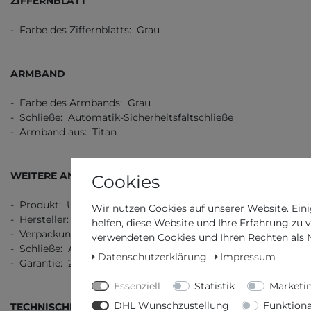
ZIFFERNBLATT
- Farbe des Ziffernblatts: Grau
ARMBAND
- Farbe des Armbands: Grau
- Schließe: Automatik-Sicherheitsfaltschließe
- Armband aus: Titan
WEITERE ANGABEN
Cookies
- Produkt: Uhr
Wir nutzen Cookies auf unserer Website. Eini
- Hersteller: Seiko
helfen, diese Website und Ihre Erfahrung zu 
- Verpackung: Originalverpackung mit Dokumenten
verwendeten Cookies und Ihren Rechten als Nu
- Schließe: Automatik-Sicherheitsfaltschließe
Datenschutzerklärung
Impressum
- Garantie: 2 Jahre Garantie, 3 Jahre Garantie
Essenziell
Statistik
Marketi
DHL Wunschzustellung
Funktiona
TECHNISCHE DATEN