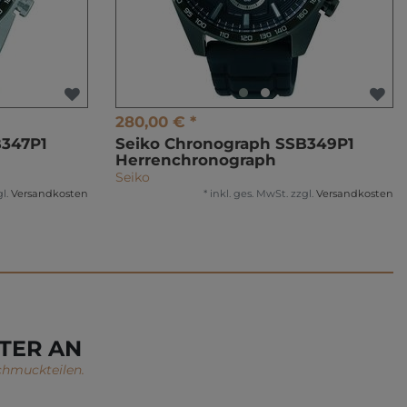
280,00 € *
B347P1
Seiko Chronograph SSB349P1
Herrenchronograph
Seiko
l.
Versandkosten
*
inkl. ges. MwSt.
zzgl.
Versandkosten
TER AN
chmuckteilen.