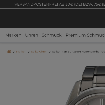
VERSANDKOSTENFREI AB 30€ (DE) BZW. 75€ (
Marken
Uhren
Schmuck
Premium Schmuc
Marken
Seiko Uhren
Seiko Titan SUR369P1 Herrenarmband