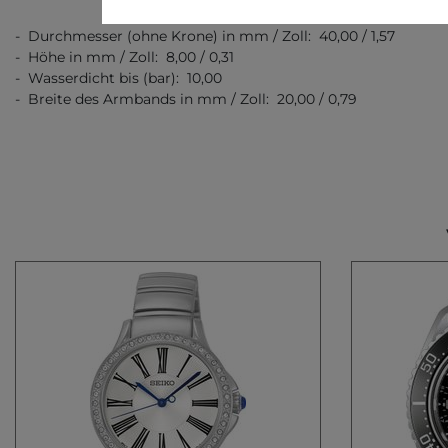
- Durchmesser (ohne Krone) in mm / Zoll: 40,00 / 1,57
- Höhe in mm / Zoll: 8,00 / 0,31
- Wasserdicht bis (bar): 10,00
- Breite des Armbands in mm / Zoll: 20,00 / 0,79