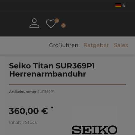
€
0
0
Großuhren
Ratgeber
Sales
Seiko Titan SUR369P1
Herrenarmbanduhr
Artikelnummer
SUR369P1
*
360,00 €
Inhalt
1
Stück