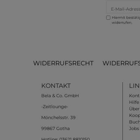
Hiermit bestätig
widerrufen.
WIDERRUFSRECHT
WIDERRUF
KONTAKT
LI
Bela & Co. GmbH
Kont
Hilf
-Zeitlounge-
Über
Koop
Mönchelsstr. 39
Buch
99867 Gotha
Jobs
Hotline: 03621 8810150