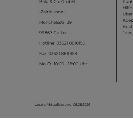
Bela & Co. GmbH
Kont
Hilf
-Zeitlounge-
Über
Koop
Mönchelsstr. 39
Buch
99867 Gotha
Jobs
Hotline: 03621 8810150
Fax: 03621 8810159
Mo-Fr: 10:00 - 18:00 Uhr
Letzte Aktualisierung: 08.08.2026