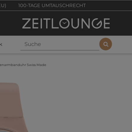
EU)
100-TAGE UMTAUSCHRECHT
k
enarmbanduhr Swiss Made