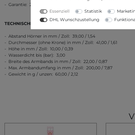
- Garantie: 2 Jahre Garantie
Essenziell
Statistik
Marketi
DHL Wunschzustellung
Funktiona
TECHNISCHE DATEN
- Abstand Hörner in mm / Zoll: 39,00 / 1,54
- Durchmesser (ohne Krone) in mm / Zoll: 41,00 / 1,61
- Höhe in mm / Zoll: 10,00 / 0,39
- Wasserdicht bis (bar): 3,00
- Breite des Armbands in mm / Zoll: 22,00 / 0,87
- Max. Armbandumfang in mm / Zoll: 200,00 / 7,87
- Gewicht in g / unzen: 60,00 / 2,12
V