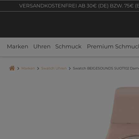
VERSANDKOSTENFREI AB 30€ (DE) BZW. 75€ (
Marken
Uhren
Schmuck
Premium Schmuc
Marken
Swatch Uhren
Swatch BEIGESOUNDS SUOT102 Dam