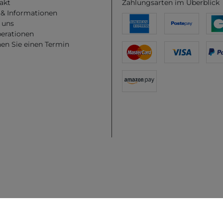
akt
Zahlungsarten im Überblick
e & Informationen
 uns
erationen
en Sie einen Termin