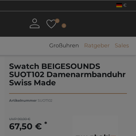
€
0
0
Großuhren
Ratgeber
Sales
Swatch BEIGESOUNDS
SUOT102 Damenarmbanduhr
Swiss Made
Artikelnummer
SUOT102
UVP 90,00 €
*
67,50 €