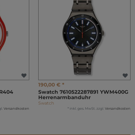
190,00 € *
R404
Swatch 7610522287891 YWM400G
Herrenarmbanduhr
Swatch
l.
Versandkosten
*
inkl. ges. MwSt.
zzgl.
Versandkosten