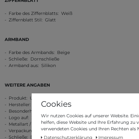
ZIFFERNBLATT
- Farbe des Ziffernblatts: Weiß
- Ziffernblatt Stil: Glatt
ARMBAND
- Farbe des Armbands: Beige
- Schließe: Dornschließe
- Armband aus: Silikon
WEITERE ANGABEN
- Produkt: Uhr
Cookies
- Hersteller: Swatch
- Besonderheit: Swiss Made
Wir nutzen Cookies auf unserer Website. Eini
- Logo auf: Ziffernblatt, Boden, Schließe
helfen, diese Website und Ihre Erfahrung zu 
- Metallart / Stempel: Edelstahl 316L
verwendeten Cookies und Ihren Rechten als Nu
- Verpackung: Originalverpackung mit Dokumenten
- Schließe: Dornschließe
Datenschutzerklärung
Impressum