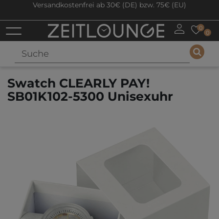
Versandkostenfrei ab 30€ (DE) bzw. 75€ (EU)
0
0
Swatch CLEARLY PAY!
SB01K102-5300 Unisexuhr