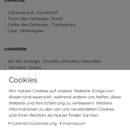
GEHÄUSE
- Gehäuse aus: Kunststoff
- Form des Gehäuses: Rund
- Farbe des Gehäuses: Transparent
- Glas: Mineralglas
UHRWERK
- Art der Anzeige: Stunden, Minuten, Sekunden
- Uhrwerk: Quarz
Cookies
ZIFFERNBLATT
Wir nutzen Cookies auf unserer Website. Einige von
diesen sind essenziell, während andere uns helfen, diese
- Farbe des Ziffernblatts: Transparent
Website und Ihre Erfahrung zu verbessern. Weitere
Informationen zu den von uns verwendeten Cookies
und Ihren Rechten als Nutzer finden Sie hier:
ARMBAND
Datenschutzerklärung
Impressum
- Farbe des Armbands: Transparent