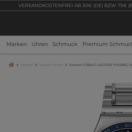
VERSANDKOSTENFREI AB 30€ (DE) BZW. 75€ (
Marken
Uhren
Schmuck
Premium Schmuc
Marken
Swatch Uhren
Swatch COBALT LAGOON YVS496G He