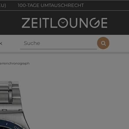
EU)
100-TAGE UMTAUSCHRECHT
k
rrenchronograph