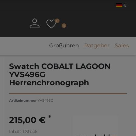
€
0
0
Großuhren
Ratgeber
Sales
Swatch COBALT LAGOON
YVS496G
Herrenchronograph
Artikelnummer
YVS496G
*
215,00 €
Inhalt
1
Stück