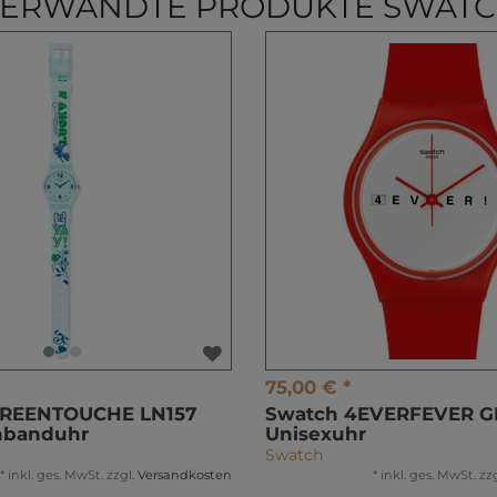
ERWANDTE PRODUKTE SWAT
75,00 € *
GREENTOUCHE LN157
Swatch 4EVERFEVER G
banduhr
Unisexuhr
Swatch
*
inkl. ges. MwSt.
zzgl.
Versandkosten
*
inkl. ges. MwSt.
zzg