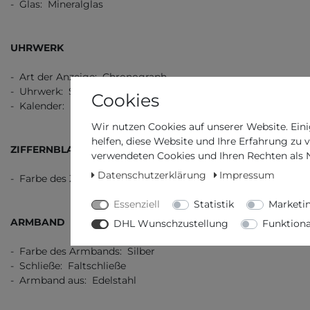
- Glas: Mineralglas
UHRWERK
- Art der Anzeige: Chronograph
- Uhrwerk: Swiss Quarz
Cookies
- Kalender: Datum
Wir nutzen Cookies auf unserer Website. Eini
helfen, diese Website und Ihre Erfahrung zu 
ZIFFERNBLATT
verwendeten Cookies und Ihren Rechten als Nu
Datenschutzerklärung
Impressum
- Farbe des Ziffernblatts: Blau
Essenziell
Statistik
Marketi
ARMBAND
DHL Wunschzustellung
Funktiona
- Farbe des Armbands: Silber
- Schließe: Faltschließe
- Armband aus: Edelstahl