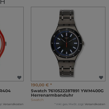
CH
190,00 € *
R404
Swatch 7610522287891 YWM400G
Herrenarmbanduhr
Swatch
l.
Versandkosten
*
inkl. ges. MwSt.
zzgl.
Versandkosten